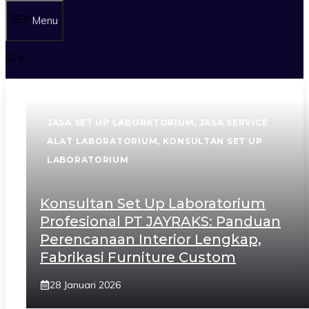
Menu
JASA SET UP LABORATORIUM
,
JASA SERVICE
ALAT LABORATORIUM
,
KONSULTAN SET UP
LABORATORIUM
Konsultan Set Up Laboratorium
Profesional PT JAYRAKS: Panduan
Perencanaan Interior Lengkap,
Fabrikasi Furniture Custom
28 Januari 2026