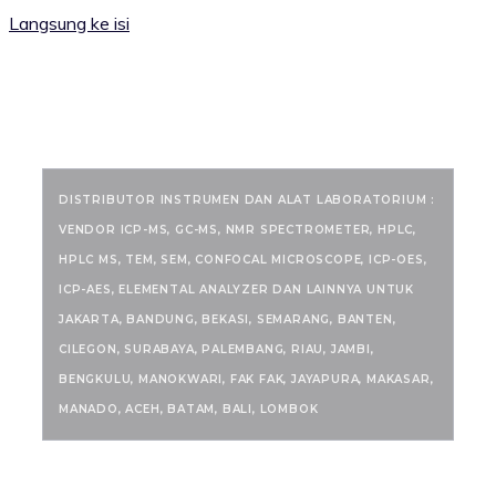
Langsung ke isi
RANCANGKIMIA.COM
DISTRIBUTOR INSTRUMEN DAN ALAT LABORATORIUM :
VENDOR ICP-MS, GC-MS, NMR SPECTROMETER, HPLC,
HPLC MS, TEM, SEM, CONFOCAL MICROSCOPE, ICP-OES,
ICP-AES, ELEMENTAL ANALYZER DAN LAINNYA UNTUK
JAKARTA, BANDUNG, BEKASI, SEMARANG, BANTEN,
CILEGON, SURABAYA, PALEMBANG, RIAU, JAMBI,
BENGKULU, MANOKWARI, FAK FAK, JAYAPURA, MAKASAR,
MANADO, ACEH, BATAM, BALI, LOMBOK