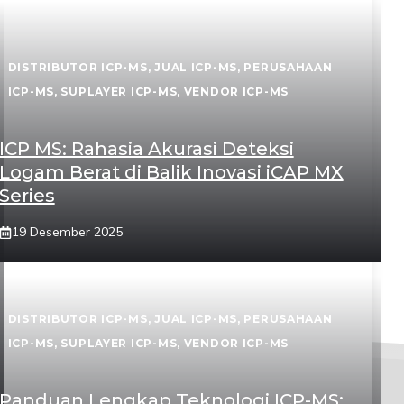
DISTRIBUTOR ICP-MS
,
JUAL ICP-MS
,
PERUSAHAAN
ICP-MS
,
SUPLAYER ICP-MS
,
VENDOR ICP-MS
ICP MS: Rahasia Akurasi Deteksi
Logam Berat di Balik Inovasi iCAP MX
Series
19 Desember 2025
DISTRIBUTOR ICP-MS
,
JUAL ICP-MS
,
PERUSAHAAN
ICP-MS
,
SUPLAYER ICP-MS
,
VENDOR ICP-MS
Panduan Lengkap Teknologi ICP-MS: