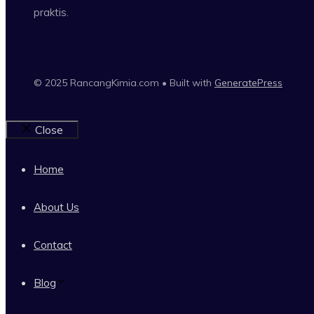
praktis.
© 2025 RancangKimia.com • Built with
GeneratePress
Close
Home
About Us
Contact
Blog