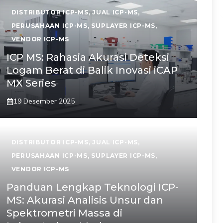
DISTRIBUTOR ICP-MS
,
JUAL ICP-MS
,
PERUSAHAAN ICP-MS
,
SUPLAYER ICP-MS
,
VENDOR ICP-MS
ICP MS: Rahasia Akurasi Deteksi
Logam Berat di Balik Inovasi iCAP
MX Series
19 Desember 2025
DISTRIBUTOR ICP-MS
,
JUAL ICP-MS
,
PERUSAHAAN ICP-MS
,
SUPLAYER ICP-MS
,
VENDOR ICP-MS
Panduan Lengkap Teknologi ICP-
MS: Akurasi Analisis Unsur dan
Spektrometri Massa di