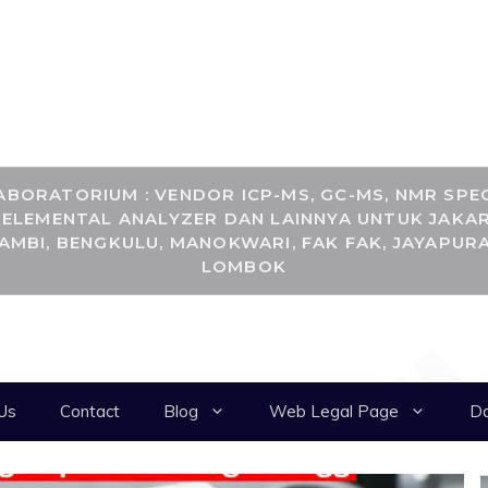
RANCANGKIMIA.CO
BORATORIUM : VENDOR ICP-MS, GC-MS, NMR SPEC
, ELEMENTAL ANALYZER DAN LAINNYA UNTUK JAKAR
JAMBI, BENGKULU, MANOKWARI, FAK FAK, JAYAPURA
LOMBOK
Us
Contact
Blog
Web Legal Page
Da