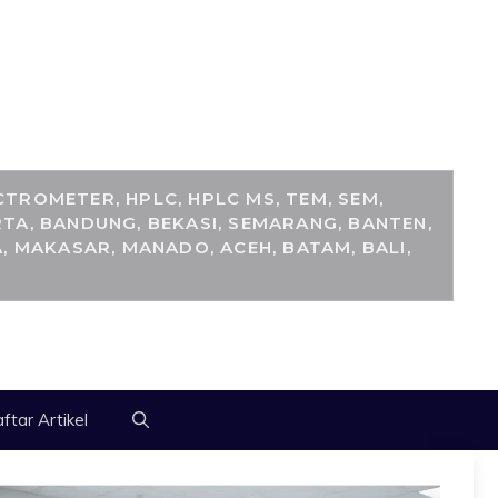
M
TROMETER, HPLC, HPLC MS, TEM, SEM,
TA, BANDUNG, BEKASI, SEMARANG, BANTEN,
, MAKASAR, MANADO, ACEH, BATAM, BALI,
ftar Artikel