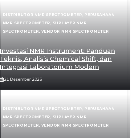
DISTRIBUTOR NMR SPECTROMETER
,
PERUSAHAAN
NMR SPECTROMETER
,
SUPLAYER NMR
SPECTROMETER
,
VENDOR NMR SPECTROMETER
Investasi NMR Instrument: Panduan
Teknis, Analisis Chemical Shift, dan
Integrasi Laboratorium Modern
21 Desember 2025
DISTRIBUTOR NMR SPECTROMETER
,
PERUSAHAAN
NMR SPECTROMETER
,
SUPLAYER NMR
SPECTROMETER
,
VENDOR NMR SPECTROMETER