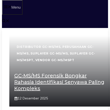
Menu
DISTRIBUTOR GC-MS/MS
,
PERUSAHAAN GC-
MS/MS
,
SUPLAYER GC-MS/MS
,
SUPLAYER GC-
MS/MSPT
,
VENDOR GC-MS/MSPT
GC-MS/MS Forensik Bongkar
Rahasia Identifikasi Senyawa Paling
Kompleks
12 Desember 2025