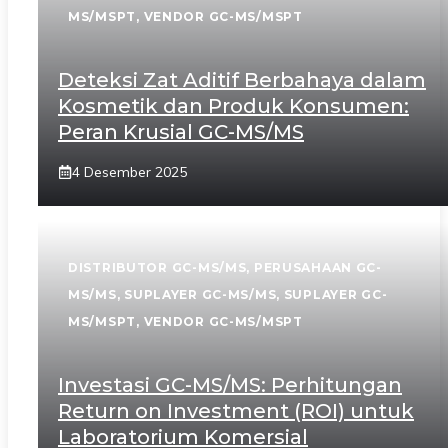
MS/MSPT
,
VENDOR GC-MS/MSPT
Deteksi Zat Aditif Berbahaya dalam
Kosmetik dan Produk Konsumen:
Peran Krusial GC-MS/MS
4 Desember 2025
DISTRIBUTOR GC-MS/MS
,
PERUSAHAAN GC-
MS/MS
,
SUPLAYER GC-MS/MS
,
SUPLAYER GC-
MS/MSPT
,
VENDOR GC-MS/MSPT
Investasi GC-MS/MS: Perhitungan
Return on Investment (ROI) untuk
Laboratorium Komersial