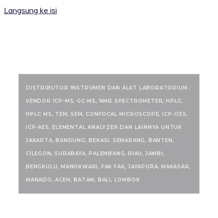
Langsung ke isi
RANCANGKIMIA.COM
DISTRIBUTOR INSTRUMEN DAN ALAT LABORATORIUM :
VENDOR ICP-MS, GC-MS, NMR SPECTROMETER, HPLC,
HPLC MS, TEM, SEM, CONFOCAL MICROSCOPE, ICP-OES,
ICP-AES, ELEMENTAL ANALYZER DAN LAINNYA UNTUK
JAKARTA, BANDUNG, BEKASI, SEMARANG, BANTEN,
CILEGON, SURABAYA, PALEMBANG, RIAU, JAMBI,
BENGKULU, MANOKWARI, FAK FAK, JAYAPURA, MAKASAR,
MANADO, ACEH, BATAM, BALI, LOMBOK