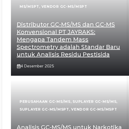
MS/MSPT
,
VENDOR GC-MS/MSPT
Distributor GC-MS/MS dan GC-MS
Konvensional PT JAYRAKS:
Mengapa Tandem Mass
Spectrometry adalah Standar Baru
untuk Analisis Residu Pestisida
4 Desember 2025
PERUSAHAAN GC-MS/MS
,
SUPLAYER GC-MS/MS
,
SUPLAYER GC-MS/MSPT
,
VENDOR GC-MS/MSPT
Analisis GC-MS/MS untuk Narkotika