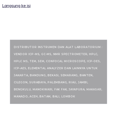
Langsung ke isi
RANCANGKIMIA.COM
DISTRIBUTOR INSTRUMEN DAN ALAT LABORATORIUM :
VENDOR ICP-MS, GC-MS, NMR SPECTROMETER, HPLC,
HPLC MS, TEM, SEM, CONFOCAL MICROSCOPE, ICP-OES,
ICP-AES, ELEMENTAL ANALYZER DAN LAINNYA UNTUK
JAKARTA, BANDUNG, BEKASI, SEMARANG, BANTEN,
CILEGON, SURABAYA, PALEMBANG, RIAU, JAMBI,
BENGKULU, MANOKWARI, FAK FAK, JAYAPURA, MAKASAR,
MANADO, ACEH, BATAM, BALI, LOMBOK