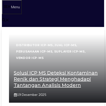
Menu
DISTRIBUTOR ICP-MS
,
JUAL ICP-MS
,
PERUSAHAAN ICP-MS
,
SUPLAYER ICP-MS
,
VENDOR ICP-MS
Solusi ICP MS Deteksi Kontaminan
Renik dan Strategi Menghadapi
Tantangan Analisis Modern
19 Desember 2025