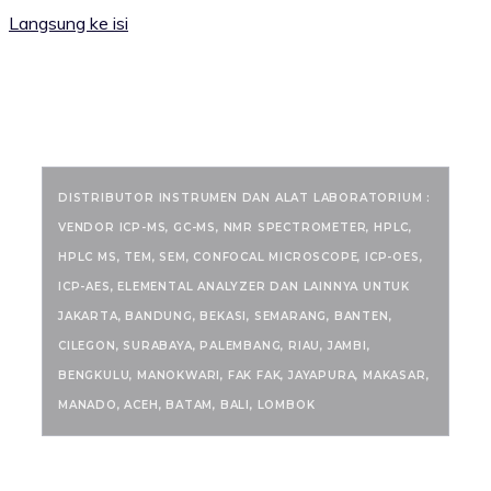
Langsung ke isi
RANCANGKIMIA.COM
DISTRIBUTOR INSTRUMEN DAN ALAT LABORATORIUM :
VENDOR ICP-MS, GC-MS, NMR SPECTROMETER, HPLC,
HPLC MS, TEM, SEM, CONFOCAL MICROSCOPE, ICP-OES,
ICP-AES, ELEMENTAL ANALYZER DAN LAINNYA UNTUK
JAKARTA, BANDUNG, BEKASI, SEMARANG, BANTEN,
CILEGON, SURABAYA, PALEMBANG, RIAU, JAMBI,
BENGKULU, MANOKWARI, FAK FAK, JAYAPURA, MAKASAR,
MANADO, ACEH, BATAM, BALI, LOMBOK