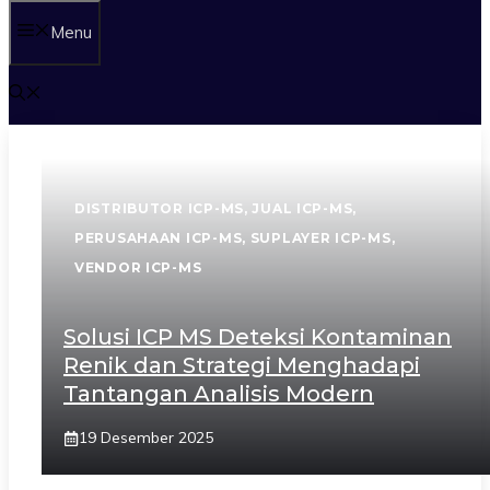
Menu
DISTRIBUTOR ICP-MS
,
JUAL ICP-MS
,
PERUSAHAAN ICP-MS
,
SUPLAYER ICP-MS
,
VENDOR ICP-MS
Solusi ICP MS Deteksi Kontaminan
Renik dan Strategi Menghadapi
Tantangan Analisis Modern
19 Desember 2025