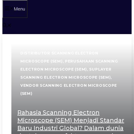
Menu
DISTRIBUTOR SCANNING ELECTRON
MICROSCOPE (SEM)
,
PERUSAHAAN SCANNING
ELECTRON MICROSCOPE (SEM)
,
SUPLAYER
SCANNING ELECTRON MICROSCOPE (SEM)
,
VENDOR SCANNING ELECTRON MICROSCOPE
(SEM)
Rahasia Scanning Electron
Microscope (SEM) Menjadi Standar
Baru Industri Global? Dalam dunia