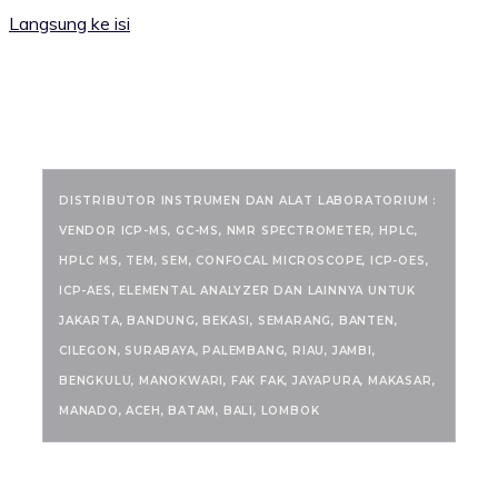
Langsung ke isi
RANCANGKIMIA.COM
DISTRIBUTOR INSTRUMEN DAN ALAT LABORATORIUM :
VENDOR ICP-MS, GC-MS, NMR SPECTROMETER, HPLC,
HPLC MS, TEM, SEM, CONFOCAL MICROSCOPE, ICP-OES,
ICP-AES, ELEMENTAL ANALYZER DAN LAINNYA UNTUK
JAKARTA, BANDUNG, BEKASI, SEMARANG, BANTEN,
CILEGON, SURABAYA, PALEMBANG, RIAU, JAMBI,
BENGKULU, MANOKWARI, FAK FAK, JAYAPURA, MAKASAR,
MANADO, ACEH, BATAM, BALI, LOMBOK