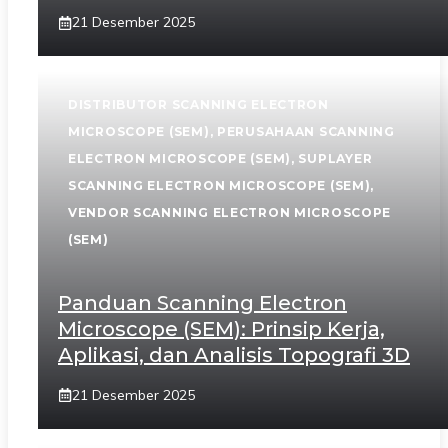
21 Desember 2025
DISTRIBUTOR SCANNING ELECTRON
MICROSCOPE (SEM)
,
PERUSAHAAN SCANNING
ELECTRON MICROSCOPE (SEM)
,
SUPLAYER
SCANNING ELECTRON MICROSCOPE (SEM)
,
VENDOR SCANNING ELECTRON MICROSCOPE
(SEM)
Panduan Scanning Electron
Microscope (SEM): Prinsip Kerja,
Aplikasi, dan Analisis Topografi 3D
21 Desember 2025