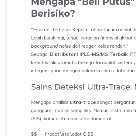
Mengapa "Beli Putus"
Berisiko?
"Frustrasi terbesar Kepala Laboratorium adalah
Lebih buruk lagi, terjadi kerugian finansial akibat
background noise
dari reagen kelas rendah."
Sebagai
Distributor HPLC-MS/MS Terbaik
, P
ke listrik lalu otomatis bekerja. Ini adalah si
integrasi yang mengamankan validitas data dan k
Sains Deteksi Ultra-Trace
Mengapa analisis
ultra-trace
sangat bergantung 
gangguan matriks kompleks. Namun, instrumen ti
($I$) diatur oleh formula fundamental:
$$ I = f \cdot \eta \cdot C $$