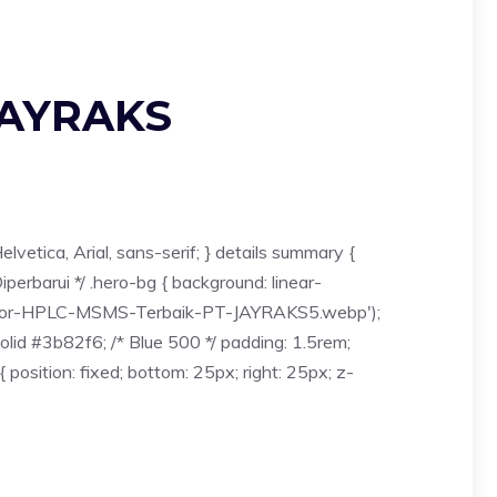
JAYRAKS
vetica, Arial, sans-serif; } details summary {
iperbarui */ .hero-bg { background: linear-
stributor-HPLC-MSMS-Terbaik-PT-JAYRAKS5.webp');
olid #3b82f6; /* Blue 500 */ padding: 1.5rem;
position: fixed; bottom: 25px; right: 25px; z-