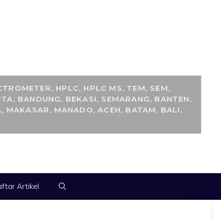
M
TROMETER, HPLC, HPLC MS, TEM, SEM,
TA, BANDUNG, BEKASI, SEMARANG, BANTEN,
, MAKASAR, MANADO, ACEH, BATAM, BALI,
ftar Artikel