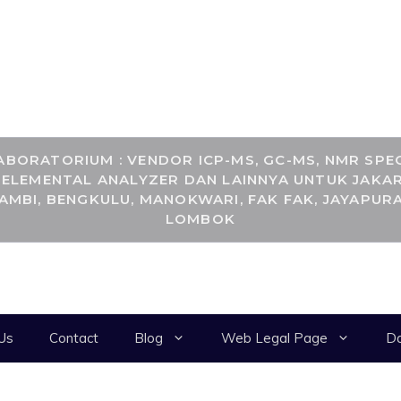
RANCANGKIMIA.CO
BORATORIUM : VENDOR ICP-MS, GC-MS, NMR SPEC
, ELEMENTAL ANALYZER DAN LAINNYA UNTUK JAKAR
JAMBI, BENGKULU, MANOKWARI, FAK FAK, JAYAPURA
LOMBOK
Us
Contact
Blog
Web Legal Page
Da