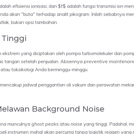
lah efisiensi ionisasi, dan $f$ adalah fungsi transmisi ion menu
n Anda akan "buta" terhadap analit pikogram. Inilah sebabnya 
tlak, bukan opsi tambahan.
Tinggi
m ekstrem yang diciptakan oleh pompa turbomolekuler dan pom
pas tangan setelah penjualan. Absennya
preventive maintenan
 atau toksikologi Anda berminggu-minggu.
 mencakup jadwal penggantian oli vakum dan perawatan mekan
 Melawan Background Noise
rena munculnya
ghost peaks
atau
noise
yang tinggi. Padahal, ma
eli instrumen mahal akan percuma tanpa logistik reagen yang 