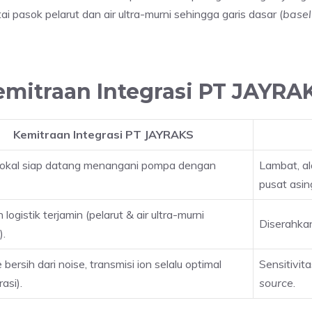
i pasok pelarut dan air ultra-murni sehingga garis dasar (
basel
Kemitraan Integrasi PT JAYRA
Kemitraan Integrasi PT JAYRAKS
 lokal siap datang menangani pompa dengan
Lambat, al
pusat asin
logistik terjamin (pelarut & air ultra-murni
Diserahkan
).
 bersih dari noise, transmisi ion selalu optimal
Sensitivi
rasi).
source
.