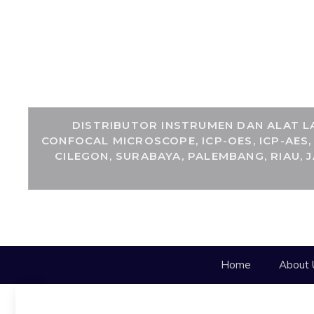
DISTRIBUTOR INSTRUMEN DAN ALAT LA
CONFOCAL MICROSCOPE, ICP-OES, ICP-AES
CILEGON, SURABAYA, PALEMBANG, RIAU, 
Home
About 