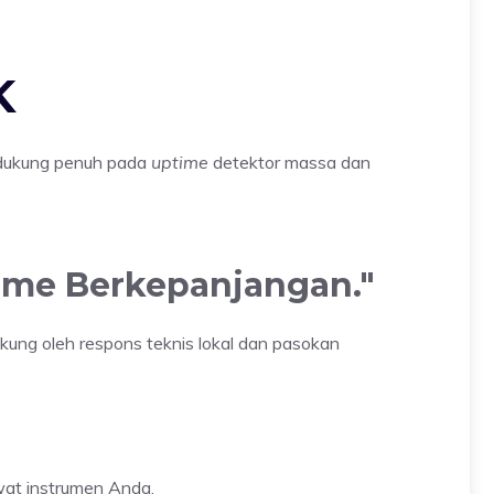
K
idukung penuh pada
uptime
detektor massa dan
ime Berkepanjangan.
"
ung oleh respons teknis lokal dan pasokan
wat instrumen Anda.