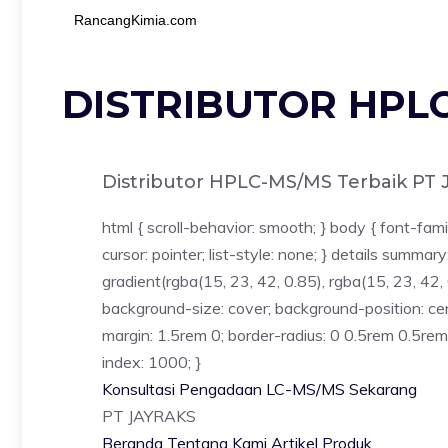
RancangKimia.com
DISTRIBUTOR HPLC
Distributor HPLC-MS/MS Terbaik PT
html { scroll-behavior: smooth; } body { font-fam
cursor: pointer; list-style: none; } details summa
gradient(rgba(15, 23, 42, 0.85), rgba(15, 23, 
background-size: cover; background-position: cen
margin: 1.5rem 0; border-radius: 0 0.5rem 0.5rem 
index: 1000; }
Konsultasi Pengadaan LC-MS/MS Sekarang
PT
JAYRAKS
Beranda
Tentang Kami
Artikel
Produk