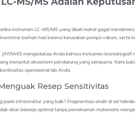
 LC-MS/MS Adalah Keputusan 
 ketika instrumen LC-MS/MS yang dibeli mahal gagal mendeteksi
downtime
berhari-hari karena kerusakan pompa vakum, serta ke
T JAYRAKS mengedukasi Anda bahwa instrumen kromatografi m
stem yang menuntut ekosistem pendukung yang sempurna. Kami buka
ontinuitas operasional lab Anda.
: Menguak Resep Sensitivitas
pada infrastruktur yang baik? Fragmentasi analit di sel tabra
dak akan bekerja optimal tanpa pemahaman matematis mengenai