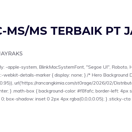
-MS/MS TERBAIK PT 
 JAYRAKS
ily: -apple-system, BlinkMacSystemFont, "Segoe UI", Roboto, Hel
ry::-webkit-details-marker { display: none; } /* Hero Background D
42, 0.95)), url('https://rancangkimia.com/st0rage/2026/02/Di
ter; } .math-box { background-color: #f8fafc; border-left: 4px s
0; box-shadow: inset 0 2px 4px rgba(0,0,0,0.05); } .sticky-cta { 