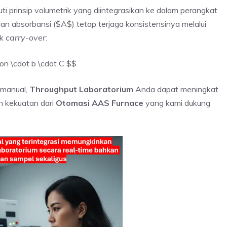
uti prinsip volumetrik yang diintegrasikan ke dalam perangkat
an absorbansi ($A$) tetap terjaga konsistensinya melalui
ek
carry-over
:
lon \cdot b \cdot C $$
 manual,
Throughput Laboratorium
Anda dapat meningkat
h kekuatan dari
Otomasi AAS Furnace
yang kami dukung