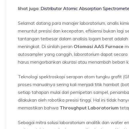
lihat juga
:
Distributor Atomic Absorption Spectrome
Selamat datang para manajer laboratorium, analis kimi
menuntut presisi dan kecepatan, efisiensi bukan lagi 
tantangan terbesar dalam analisis logam berat adalah
meningkat. Di sinilah peran
Otomasi AAS Furnace
me
autosampler yang canggih, laboratorium dapat secara
harus mengorbankan akurasi atau menambah beban ker
Teknologi spektroskopi serapan atom tungku grafit (G
proses manualnya sering kali menjadi titik hambat (
bot
setiap tahapan mulai dari pemipetan sampel, penambah
dilakukan oleh robotika presisi tinggi. Hal ini tidak ha
memastikan bahwa
Throughput Laboratorium
tetap
Sebagai mitra solusi laboratorium analitik dan water 