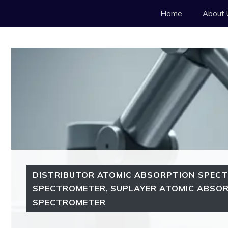
Langsung
Home
About 
ke
isi
DISTRIBUTOR ATOMIC ABSORPTION SPEC
SPECTROMETER
,
SUPLAYER ATOMIC ABSO
SPECTROMETER