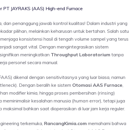
ter PT JAYRAKS (AAS) High-end Furnace
a, dan penanggung jawab kontrol kualitas! Dalam industri yang
sekadar pilihan, melainkan keharusan untuk bertahan. Salah satu
 menjaga konsistensi hasil di tengah volume sampel yang terus
njadi sangat vital. Dengan mengintegrasikan sistem
 signifikan meningkatkan
Throughput Laboratorium
tanpa
ja personel secara manual.
FAAS) dikenal dengan sensitivitasnya yang luar biasa, namun
tleneck
). Dengan beralih ke sistem
Otomasi AAS Furnace
,
an modifier kimia, hingga proses pembersihan (
rinsing
)
nya meminimalisir kesalahan manusia (
human error
), tetapi juga
 maksimal bahkan saat dioperasikan di luar jam kerja reguler.
engineering terkemuka,
RancangKimia.com
memahami bahwa