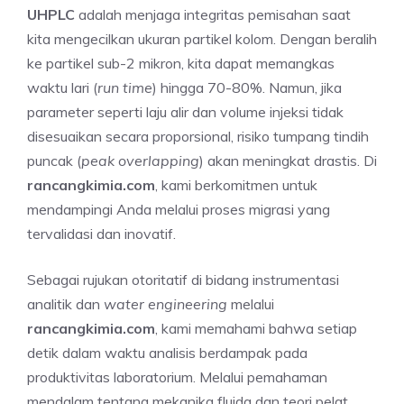
UHPLC
adalah menjaga integritas pemisahan saat
kita mengecilkan ukuran partikel kolom. Dengan beralih
ke partikel sub-2 mikron, kita dapat memangkas
waktu lari (
run time
) hingga 70-80%. Namun, jika
parameter seperti laju alir dan volume injeksi tidak
disesuaikan secara proporsional, risiko tumpang tindih
puncak (
peak overlapping
) akan meningkat drastis. Di
rancangkimia.com
, kami berkomitmen untuk
mendampingi Anda melalui proses migrasi yang
tervalidasi dan inovatif.
Sebagai rujukan otoritatif di bidang instrumentasi
analitik dan
water engineering
melalui
rancangkimia.com
, kami memahami bahwa setiap
detik dalam waktu analisis berdampak pada
produktivitas laboratorium. Melalui pemahaman
mendalam tentang mekanika fluida dan teori pelat