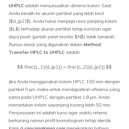
UHPLC
adalah menyesuaikan dimensi kolom. Saat
Anda beralih ke ukuran partikel yang lebih kecil
($d_{p2}$), Anda harus menjaga rasio panjang kolom
($L$) terhadap ukuran partikel tetap konstan agar
daya pisah (jumlah pelat teoritis $N$) tidak berubah.
Rumus dasar yang digunakan dalam
Method
Transfer HPLC to UHPLC
adalah:
$$ \frac{L_1}{d_{p1}} = \frac{L_2}{d_{p2}} $$
Jika Anda menggunakan kolom HPLC 150 mm dengan
partikel 5 µm, maka untuk mendapatkan efisiensi yang
sama pada UHPLC dengan partikel 1.8 µm, Anda
memerlukan kolom sepanjang kurang lebih 50 mm.
Penyesuaian ini adalah kunci agar waktu retensi
berkurang namun profil kromatogram tetap identik.
Kami di
rancangkimia.com
menekankan bahwa