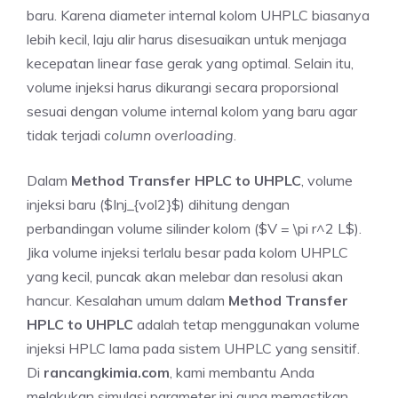
baru. Karena diameter internal kolom UHPLC biasanya
lebih kecil, laju alir harus disesuaikan untuk menjaga
kecepatan linear fase gerak yang optimal. Selain itu,
volume injeksi harus dikurangi secara proporsional
sesuai dengan volume internal kolom yang baru agar
tidak terjadi
column overloading
.
Dalam
Method Transfer HPLC to UHPLC
, volume
injeksi baru ($Inj_{vol2}$) dihitung dengan
perbandingan volume silinder kolom ($V = \pi r^2 L$).
Jika volume injeksi terlalu besar pada kolom UHPLC
yang kecil, puncak akan melebar dan resolusi akan
hancur. Kesalahan umum dalam
Method Transfer
HPLC to UHPLC
adalah tetap menggunakan volume
injeksi HPLC lama pada sistem UHPLC yang sensitif.
Di
rancangkimia.com
, kami membantu Anda
melakukan simulasi parameter ini guna memastikan