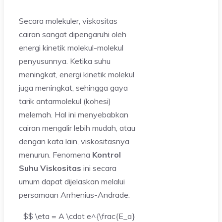
Secara molekuler, viskositas
cairan sangat dipengaruhi oleh
energi kinetik molekul-molekul
penyusunnya. Ketika suhu
meningkat, energi kinetik molekul
juga meningkat, sehingga gaya
tarik antarmolekul (kohesi)
melemah. Hal ini menyebabkan
cairan mengalir lebih mudah, atau
dengan kata lain, viskositasnya
menurun. Fenomena
Kontrol
Suhu Viskositas
ini secara
umum dapat dijelaskan melalui
persamaan Arrhenius-Andrade:
$$ \eta = A \cdot e^{\frac{E_a}