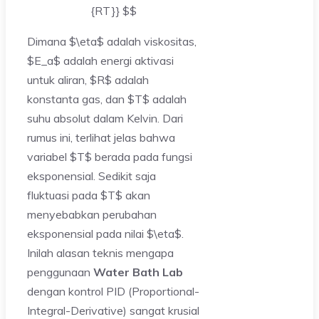
{RT}} $$
Dimana $\eta$ adalah viskositas,
$E_a$ adalah energi aktivasi
untuk aliran, $R$ adalah
konstanta gas, dan $T$ adalah
suhu absolut dalam Kelvin. Dari
rumus ini, terlihat jelas bahwa
variabel $T$ berada pada fungsi
eksponensial. Sedikit saja
fluktuasi pada $T$ akan
menyebabkan perubahan
eksponensial pada nilai $\eta$.
Inilah alasan teknis mengapa
penggunaan
Water Bath Lab
dengan kontrol PID (Proportional-
Integral-Derivative) sangat krusial