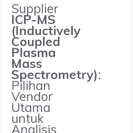
Supplier
ICP-MS
(Inductively
Coupled
Plasma
Mass
Spectrometry)
:
Pilihan
Vendor
Utama
untuk
Analisis