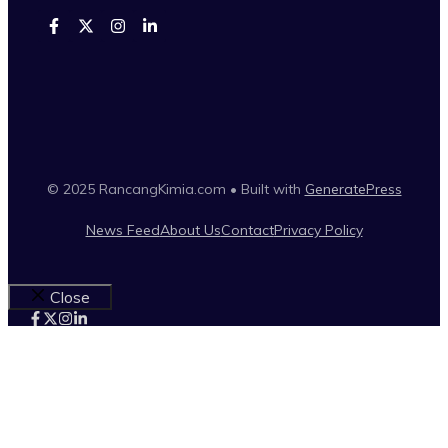
© 2025 RancangKimia.com • Built with
GeneratePress
News Feed
About Us
Contact
Privacy Policy
Close