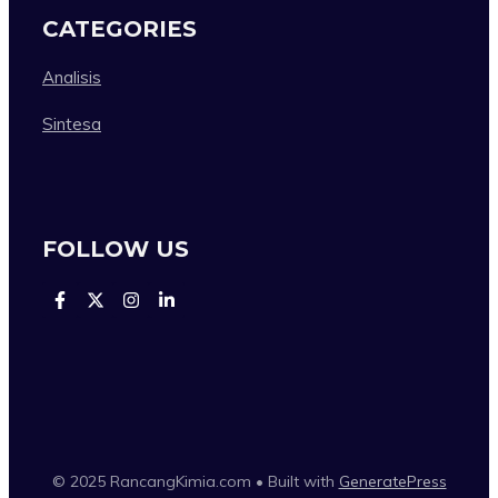
CATEGORIES
Analisis
Sintesa
FOLLOW US
© 2025 RancangKimia.com • Built with
GeneratePress