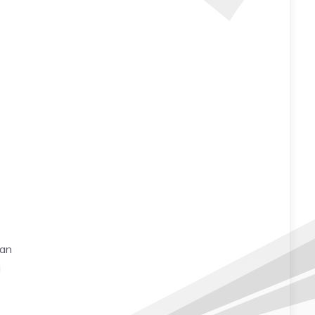
kan
i