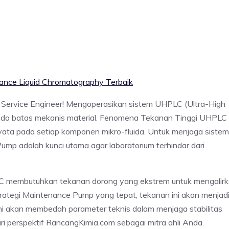
nce Liquid Chromatography Terbaik
isi Service Engineer! Mengoperasikan sistem UHPLC (Ultra-High
pada batas mekanis material. Fenomena Tekanan Tinggi UHPLC
 nyata pada setiap komponen mikro-fluida. Untuk menjaga sistem
 adalah kunci utama agar laboratorium terhindar dari
C membutuhkan tekanan dorong yang ekstrem untuk mengalir
trategi Maintenance Pump yang tepat, tekanan ini akan menjad
 ini akan membedah parameter teknis dalam menjaga stabilitas
 perspektif RancangKimia.com sebagai mitra ahli Anda.