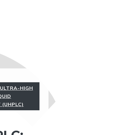
ULTRA-HIGH
QUID
 (UHPLC)
LC: