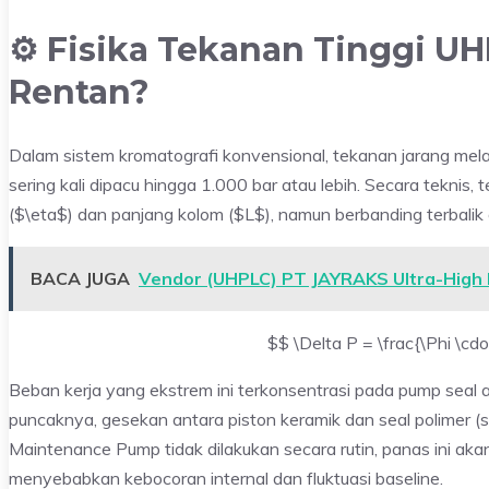
⚙️ Fisika Tekanan Tinggi U
Rentan?
Dalam sistem kromatografi konvensional, tekanan jarang me
sering kali dipacu hingga 1.000 bar atau lebih. Secara teknis,
($\eta$) dan panjang kolom ($L$), namun berbanding terbalik 
BACA JUGA
Vendor (UHPLC) PT JAYRAKS Ultra-High
$$ \Delta P = \frac{\Phi \cd
Beban kerja yang ekstrem ini terkonsentrasi pada pump seal
puncaknya, gesekan antara piston keramik dan seal polimer 
Maintenance Pump tidak dilakukan secara rutin, panas ini ak
menyebabkan kebocoran internal dan fluktuasi baseline.