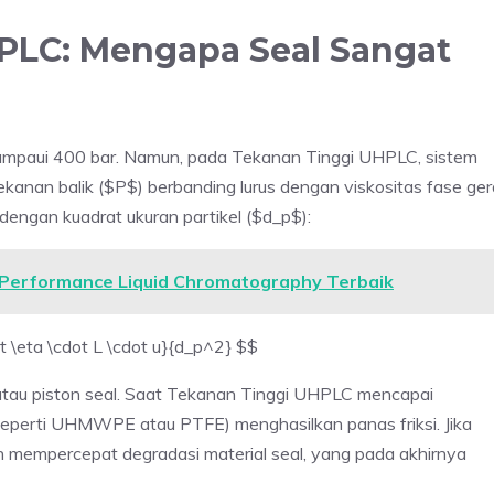
HPLC: Mengapa Seal Sangat
lampaui 400 bar. Namun, pada Tekanan Tinggi UHPLC, sistem
 tekanan balik ($P$) berbanding lurus dengan viskositas fase ge
dengan kuadrat ukuran partikel ($d_p$):
 Performance Liquid Chromatography Terbaik
ot \eta \cdot L \cdot u}{d_p^2} $$
 atau piston seal. Saat Tekanan Tinggi UHPLC mencapai
(seperti UHMWPE atau PTFE) menghasilkan panas friksi. Jika
an mempercepat degradasi material seal, yang pada akhirnya