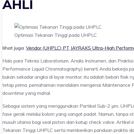
AHLI
Optimasi Tekanan Tinggi pada UHPLC
lihat juga
:
Vendor (UHPLC) PT JAYRAKS Ultra-High Performa
Halo para Teknisi Laboratorium, Analis Instrumen, dan Prakt
Performance Liquid Chromatography) berarti Anda bekerja 
bukan sekadar angka di layar monitor; itu adalah beban fisik
tetap prima, pemahaman mendalam mengenai Maintenance Pump
downtime yang mahal.
Sebagai sistem yang menggunakan Partikel Sub-2 μm, UHPL
fase gerak melalui kolom yang sangat padat. Namun, tanpa s
musuh utama bagi seal piston dan katup check valve. Artikel
Tekanan Tinggi UHPLC serta memberikan panduan praktis dari