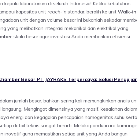
an kepala laboratorium di seluruh Indonesia! Ketika kebutuhan
ampaui kapasitas unit
reach-in
standar, beralih ke unit
Walk-in
engadaan unit dengan volume besar ini bukanlah sekadar membe
njang yang melibatkan integrasi mekanikal dan elektrikal yang
amber
skala besar agar investasi Anda memberikan efisiensi
 Chamber Besar PT JAYRAKS Terpercaya: Solusi Pengujia
lam jumlah besar, bahkan sering kali memungkinkan analis un
 langsung. Mengingat dimensinya yang masif, kesalahan dala
iaya energi dan kegagalan pencapaian homogenitas suhu sert
ap detail teknis sangat berarti. Melalui panduan ini, kami ingi
an inovatif guna memastikan setiap unit yang Anda bangun