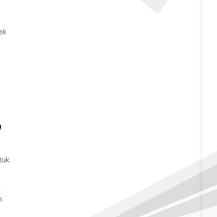
li
n
tuk
m
a
n