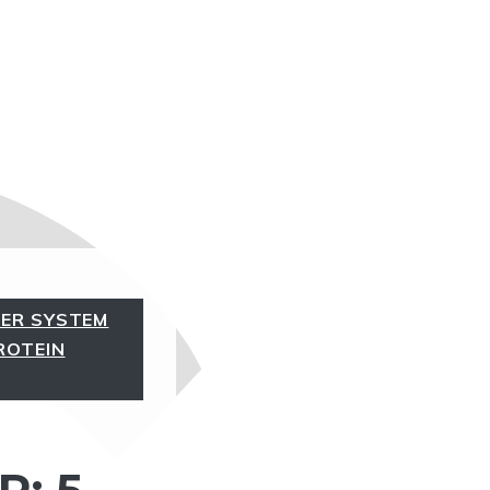
IER SYSTEM
ROTEIN
: 5