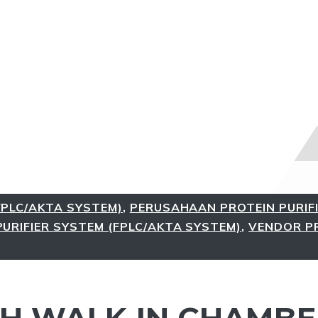
FPLC/AKTA SYSTEM)
,
PERUSAHAAN PROTEIN PURIF
URIFIER SYSTEM (FPLC/AKTA SYSTEM)
,
VENDOR P
H WALK-IN CHAMBER