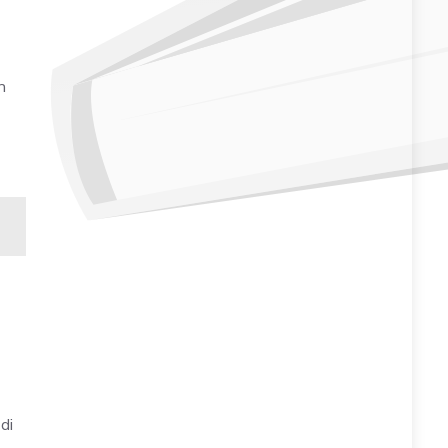
n
-
di