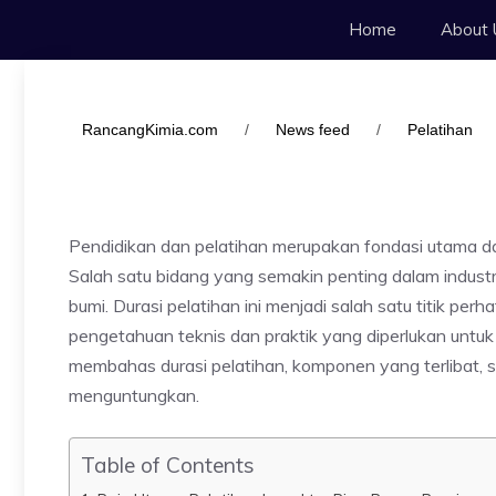
Langsung
Home
About 
ke
isi
RancangKimia.com
/
News feed
/
Pelatihan
Pendidikan dan pelatihan merupakan fondasi utama d
Salah satu bidang yang semakin penting dalam industri
bumi. Durasi pelatihan ini menjadi salah satu titik pe
pengetahuan teknis dan praktik yang diperlukan untuk 
membahas durasi pelatihan, komponen yang terlibat, s
menguntungkan.
Table of Contents