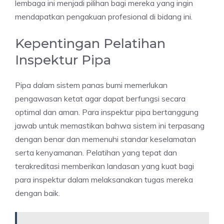
lembaga ini menjadi pilihan bagi mereka yang ingin
mendapatkan pengakuan profesional di bidang ini.
Kepentingan Pelatihan
Inspektur Pipa
Pipa dalam sistem panas bumi memerlukan
pengawasan ketat agar dapat berfungsi secara
optimal dan aman. Para inspektur pipa bertanggung
jawab untuk memastikan bahwa sistem ini terpasang
dengan benar dan memenuhi standar keselamatan
serta kenyamanan. Pelatihan yang tepat dan
terakreditasi memberikan landasan yang kuat bagi
para inspektur dalam melaksanakan tugas mereka
dengan baik.