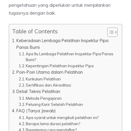
pengetahuan yang diperlukan untuk menjalankan
tugasnya dengan baik.
Table of Contents
Keberadaan Lembaga Pelatihan Inspektur Pipa
Panas Bumi
Apa Itu Lembaga Pelatihan Inspektur Pipa Panas
Bumi?
Kepentingan Pelatihan Inspektur Pipa
Poin-Poin Utama dalam Pelatihan
Kurikulum Pelatihan
Sertifikasi dan Akreditasi
Detail Teknis Pelatihan
Metode Pengajaran
Peluang Karir Setelah Pelatihan
FAQ (Tanya Jawab)
Apa syarat untuk mengikuti pelatihan ini?
Berapa lama durasi pelatihan?
Bagaimana cara mendaftar?