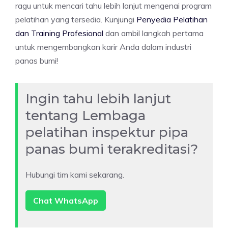
ragu untuk mencari tahu lebih lanjut mengenai program
pelatihan yang tersedia. Kunjungi
Penyedia Pelatihan
dan Training Profesional
dan ambil langkah pertama
untuk mengembangkan karir Anda dalam industri
panas bumi!
Ingin tahu lebih lanjut
tentang Lembaga
pelatihan inspektur pipa
panas bumi terakreditasi?
Hubungi tim kami sekarang.
Chat WhatsApp