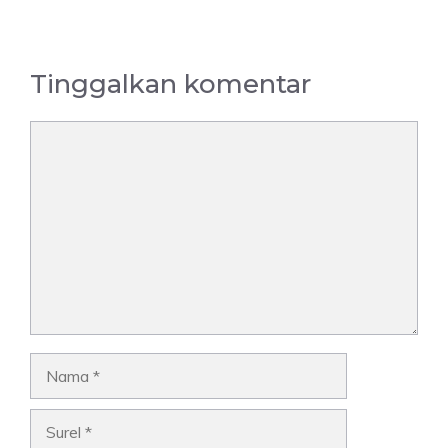
Tinggalkan komentar
Komentar
Nama
Surel