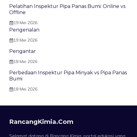
Pelatihan Inspektur Pipa Panas Bumi: Online vs
Offline
19 Mei 2026
Pengenalan
19 Mei 2026
Pengantar
18 Mei 2026
Perbedaan Inspektur Pipa Minyak vs Pipa Panas
Bumi
18 Mei 2026
RancangKimia.com
Selamat datang di Rancang Kimia, portal edukasi yang