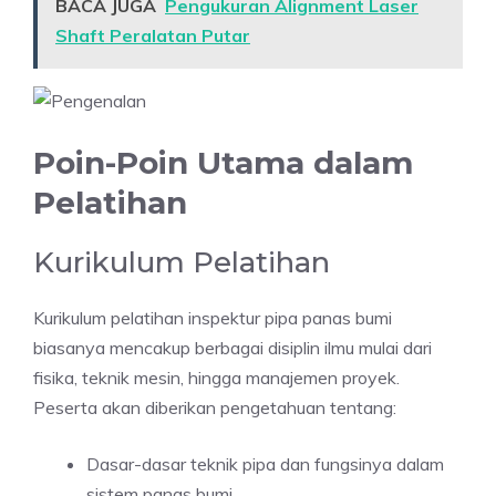
BACA JUGA
Pengukuran Alignment Laser
Shaft Peralatan Putar
Poin-Poin Utama dalam
Pelatihan
Kurikulum Pelatihan
Kurikulum pelatihan inspektur pipa panas bumi
biasanya mencakup berbagai disiplin ilmu mulai dari
fisika, teknik mesin, hingga manajemen proyek.
Peserta akan diberikan pengetahuan tentang:
Dasar-dasar teknik pipa dan fungsinya dalam
sistem panas bumi.