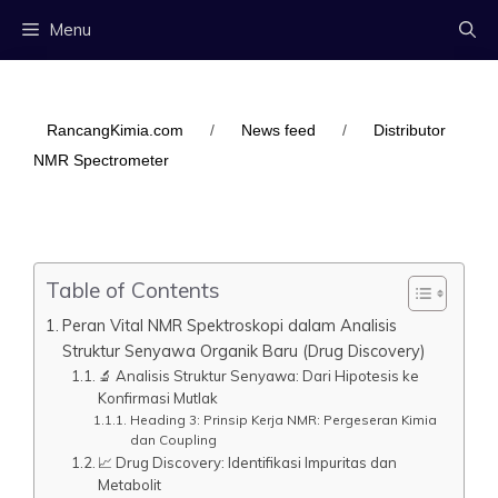
Langsung
Menu
ke
isi
RancangKimia.com
/
News feed
/
Distributor
NMR Spectrometer
Table of Contents
Peran Vital NMR Spektroskopi dalam Analisis
Struktur Senyawa Organik Baru (Drug Discovery)
🔬 Analisis Struktur Senyawa: Dari Hipotesis ke
Konfirmasi Mutlak
Heading 3: Prinsip Kerja NMR: Pergeseran Kimia
dan Coupling
📈 Drug Discovery: Identifikasi Impuritas dan
Metabolit