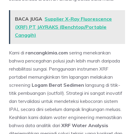
BACA JUGA
Supplier X-Ray Fluorescence
(XRF) PT JAYRAKS (Benchtop/Portable
Canggih)
Kami di
rancangkimia.com
sering menekankan
bahwa pencegahan polusi jauh lebih murah daripada
rehabilitasi sungai. Penggunaan instrumen XRF
portabel memungkinkan tim lapangan melakukan
screening
Logam Berat Sedimen
langsung di titik-
titik pembuangan (
outfall
). Strategi ini sangat inovatif
dan tervalidasi untuk mendeteksi kebocoran sistem
IPAL secara dini sebelum dampak lingkungan meluas.
Keahlian kami dalam
water engineering
memastikan
bahwa data analitik dari
XRF Water Analysis
diterjemahkan menjadi solusi teknis yang konkret dan