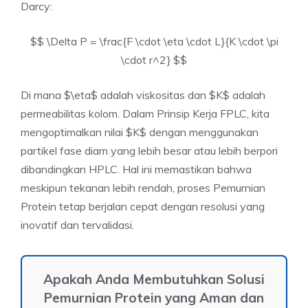
Darcy:
$$ \Delta P = \frac{F \cdot \eta \cdot L}{K \cdot \pi
\cdot r^2} $$
Di mana $\eta$ adalah viskositas dan $K$ adalah
permeabilitas kolom. Dalam Prinsip Kerja FPLC, kita
mengoptimalkan nilai $K$ dengan menggunakan
partikel fase diam yang lebih besar atau lebih berpori
dibandingkan HPLC. Hal ini memastikan bahwa
meskipun tekanan lebih rendah, proses Pemurnian
Protein tetap berjalan cepat dengan resolusi yang
inovatif dan tervalidasi.
Apakah Anda Membutuhkan Solusi
Pemurnian Protein yang Aman dan