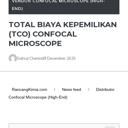
VENDOR CONFOCAL MICROSCOPE (HIGH-
END)
TOTAL BIAYA KEPEMILIKAN
(TCO) CONFOCAL
MICROSCOPE
Sahrul Chemist
9 Desember 2025
RancangKimia.com
/
News feed
/
Distributor
Confocal Microscope (High-End)