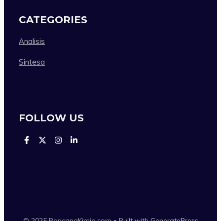
CATEGORIES
Analisis
Sintesa
FOLLOW US
© 2025 RancangKimia.com • Built with
GeneratePress