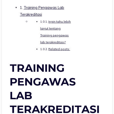
Training Pengawas Lab
Terakreditasi
Ingin tahu lebih
lanjut tentang
Training pengawas
lab terakreditasi?
Related posts:
TRAINING
PENGAWAS
LAB
TERAKREDITASI