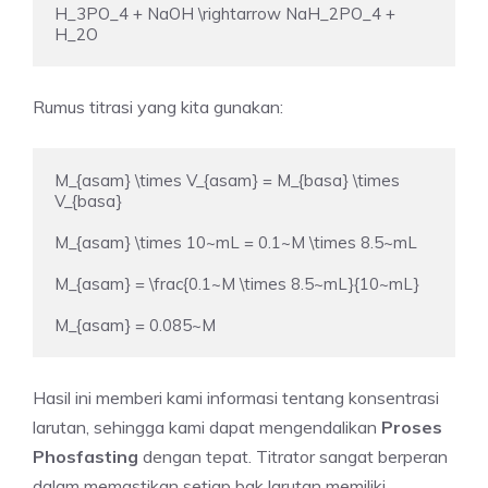
H_3PO_4 + NaOH \rightarrow NaH_2PO_4 + 
H_2O
Rumus titrasi yang kita gunakan:
M_{asam} \times V_{asam} = M_{basa} \times 
V_{basa}

M_{asam} \times 10~mL = 0.1~M \times 8.5~mL

M_{asam} = \frac{0.1~M \times 8.5~mL}{10~mL}

M_{asam} = 0.085~M
Hasil ini memberi kami informasi tentang konsentrasi
larutan, sehingga kami dapat mengendalikan
Proses
Phosfasting
dengan tepat. Titrator sangat berperan
dalam memastikan setiap bak larutan memiliki