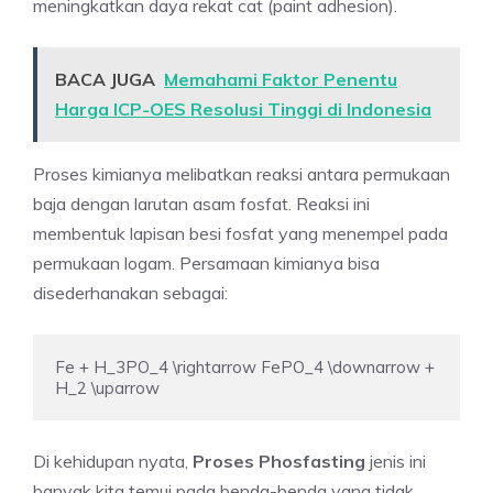
meningkatkan daya rekat cat (paint adhesion).
BACA JUGA
Memahami Faktor Penentu
Harga ICP-OES Resolusi Tinggi di Indonesia
Proses kimianya melibatkan reaksi antara permukaan
baja dengan larutan asam fosfat. Reaksi ini
membentuk lapisan besi fosfat yang menempel pada
permukaan logam. Persamaan kimianya bisa
disederhanakan sebagai:
Fe + H_3PO_4 \rightarrow FePO_4 \downarrow + 
H_2 \uparrow
Di kehidupan nyata,
Proses Phosfasting
jenis ini
banyak kita temui pada benda-benda yang tidak