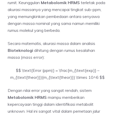
rumit. Keunggulan
Metabolomik HRMS
terletak pada
akurasi massanya yang mencapai tingkat sub-ppm,
yang memungkinkan pembedaan antara senyawa
dengan massa nominal yang sama namun memiliki
rumus molekul yang berbeda.
Secara matematis, akurasi massa dalam analisis
Bioteknologi
dihitung dengan rumus kesalahan
massa (
mass error
):
$$ \text{Error (ppm)} = \frac{m_{\text{exp}} –
m_{\text{theor}}}{m_{\text{theor}}} \times 10^6 $$
Dengan nilai error yang sangat rendah, sistem
Metabolomik HRMS
mampu memberikan
kepercayaan tinggi dalam identifikasi metabolit
unknown. Hal ini sangat vital dalam pemetaan jalur