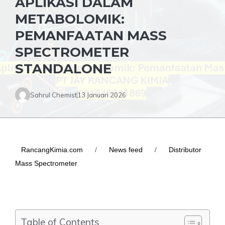
APLIKASI DALAM
METABOLOMIK:
PEMANFAATAN MASS
SPECTROMETER
STANDALONE
Sahrul Chemist
13 Januari 2026
RancangKimia.com
/
News feed
/
Distributor
Mass Spectrometer
Table of Contents