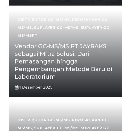
DISTRIBUTOR GC-MS/MS
,
PERUSAHAAN GC-
MS/MS
,
SUPLAYER GC-MS/MS
,
SUPLAYER GC-
MS/MSPT
Vendor GC-MS/MS PT JAYRAKS
sebagai Mitra Solusi: Dari
Pemasangan hingga
Pengembangan Metode Baru di
Laboratorium
4 Desember 2025
DISTRIBUTOR GC-MS/MS
,
PERUSAHAAN GC-
MS/MS
,
SUPLAYER GC-MS/MS
,
SUPLAYER GC-