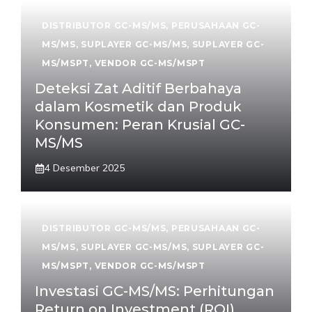
DISTRIBUTOR GC-MS/MS
,
PERUSAHAAN GC-
MS/MS
,
SUPLAYER GC-MS/MS
,
SUPLAYER GC-
MS/MSPT
,
VENDOR GC-MS/MSPT
Deteksi Zat Aditif Berbahaya
dalam Kosmetik dan Produk
Konsumen: Peran Krusial GC-
MS/MS
4 Desember 2025
DISTRIBUTOR GC-MS/MS
,
PERUSAHAAN GC-
MS/MS
,
SUPLAYER GC-MS/MS
,
SUPLAYER GC-
MS/MSPT
,
VENDOR GC-MS/MSPT
Investasi GC-MS/MS: Perhitungan
Return on Investment (ROI)