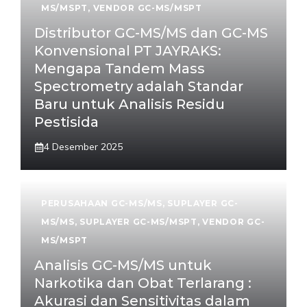
MS/MSPT
,
VENDOR GC-MS/MSPT
Distributor GC-MS/MS dan GC-MS
Konvensional PT JAYRAKS:
Mengapa Tandem Mass
Spectrometry adalah Standar
Baru untuk Analisis Residu
Pestisida
4 Desember 2025
PERUSAHAAN GC-MS/MS
,
SUPLAYER GC-
MS/MS
,
SUPLAYER GC-MS/MSPT
,
VENDOR GC-
MS/MSPT
Analisis GC-MS/MS untuk
Narkotika dan Obat Terlarang :
Akurasi dan Sensitivitas dalam