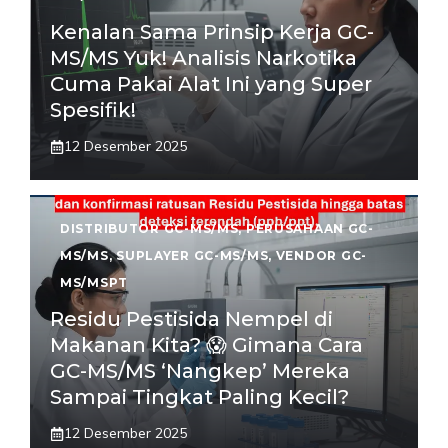
Kenalan Sama Prinsip Kerja GC-
MS/MS Yuk! Analisis Narkotika
Cuma Pakai Alat Ini yang Super
Spesifik!
12 Desember 2025
DISTRIBUTOR GC-MS/MS
,
PERUSAHAAN GC-
MS/MS
,
SUPLAYER GC-MS/MS
,
VENDOR GC-
MS/MSPT
Residu Pestisida Nempel di
Makanan Kita? 😱 Gimana Cara
GC-MS/MS ‘Nangkep’ Mereka
Sampai Tingkat Paling Kecil?
12 Desember 2025