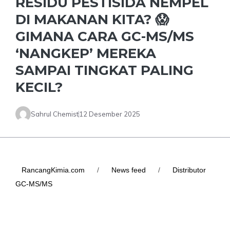
RESIDU PESTISIDA NEMPEL
DI MAKANAN KITA? 😱
GIMANA CARA GC-MS/MS
‘NANGKEP’ MEREKA
SAMPAI TINGKAT PALING
KECIL?
Sahrul Chemist
12 Desember 2025
RancangKimia.com
/
News feed
/
Distributor
GC-MS/MS