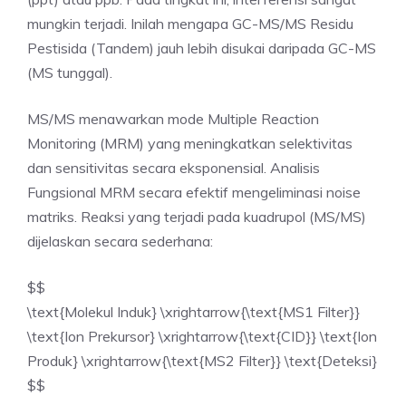
mungkin terjadi. Inilah mengapa GC-MS/MS Residu
Pestisida (Tandem) jauh lebih disukai daripada GC-MS
(MS tunggal).
MS/MS menawarkan mode Multiple Reaction
Monitoring (MRM) yang meningkatkan selektivitas
dan sensitivitas secara eksponensial. Analisis
Fungsional MRM secara efektif mengeliminasi noise
matriks. Reaksi yang terjadi pada kuadrupol (MS/MS)
dijelaskan secara sederhana:
$$
\text{Molekul Induk} \xrightarrow{\text{MS1 Filter}}
\text{Ion Prekursor} \xrightarrow{\text{CID}} \text{Ion
Produk} \xrightarrow{\text{MS2 Filter}} \text{Deteksi}
$$