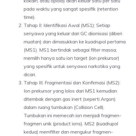
kokain, atau opioid) akan keluar satu per satu
pada waktu yang sangat spesifik (retention
time).
Tahap II: Identifikasi Awal (MS1): Setiap
senyawa yang keluar dari GC diionisasi (diberi
muatan) dan dimasukkan ke kuadrupol pertama
(MS1). MS1 bertindak sebagai filter massa,
memilih hanya satu ion target (ion prekursor)
yang spesifik untuk senyawa narkotika yang
dicari.
Tahap III: Fragmentasi dan Konfirmasi (MS2):
Ion prekursor yang lolos dari MS1 kemudian
ditembak dengan gas inert (seperti Argon)
dalam ruang tumbukan (Collision Cell).
Tumbukan ini memecah ion menjadi fragmen-
fragmen unik (product ions). MS2 (kuadrupol
kedua) memfilter dan mengukur fragmen-