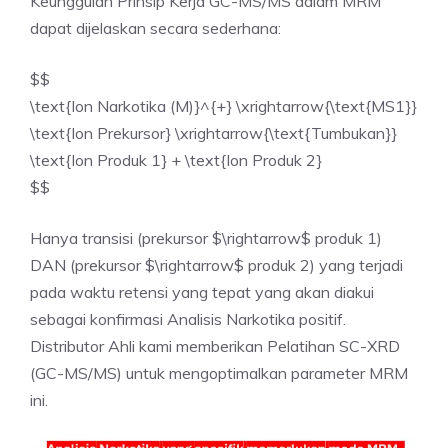
Keunggulan Prinsip Kerja GC-MS/MS dalam MRM
dapat dijelaskan secara sederhana:
$$
\text{Ion Narkotika (M)}^{+} \xrightarrow{\text{MS1}}
\text{Ion Prekursor} \xrightarrow{\text{Tumbukan}}
\text{Ion Produk 1} + \text{Ion Produk 2}
$$
Hanya transisi (prekursor $\rightarrow$ produk 1)
DAN (prekursor $\rightarrow$ produk 2) yang terjadi
pada waktu retensi yang tepat yang akan diakui
sebagai konfirmasi Analisis Narkotika positif.
Distributor Ahli kami memberikan Pelatihan SC-XRD
(GC-MS/MS) untuk mengoptimalkan parameter MRM
ini.