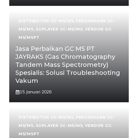
DISTRIBUTOR GC-MS/MS
,
PERUSAHAAN GC-
MS/MS
,
SUPLAYER GC-MS/MS
,
VENDOR GC-
MS/MSPT
Jasa Perbaikan GC MS PT
JAYRAKS (Gas Chromatography
Tandem Mass Spectrometry)
Spesialis: Solusi Troubleshooting
Vakum
15 Januari 2026
DISTRIBUTOR GC-MS/MS
,
PERUSAHAAN GC-
MS/MS
,
SUPLAYER GC-MS/MS
,
VENDOR GC-
MS/MSPT