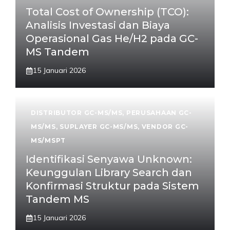
Total Cost of Ownership (TCO):
Analisis Investasi dan Biaya
Operasional Gas He/H2 pada GC-
MS Tandem
15 Januari 2026
DISTRIBUTOR GC-MS/MS
,
PERUSAHAAN GC-
MS/MS
,
SUPLAYER GC-MS/MS
,
VENDOR GC-
MS/MSPT
Identifikasi Senyawa Unknown:
Keunggulan Library Search dan
Konfirmasi Struktur pada Sistem
Tandem MS
15 Januari 2026