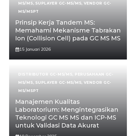
MS/MS
,
SUPLAYER GC-MS/MS
,
VENDOR GC-
MS/MSPT
Prinsip Kerja Tandem MS:
Memahami Mekanisme Tabrakan
Ion (Collision Cell) pada GC MS MS
15 Januari 2026
DISTRIBUTOR GC-MS/MS
,
PERUSAHAAN GC-
MS/MS
,
SUPLAYER GC-MS/MS
,
VENDOR GC-
MS/MSPT
Manajemen Kualitas
Laboratorium: Mengintegrasikan
Teknologi GC MS MS dan ICP-MS
untuk Validasi Data Akurat