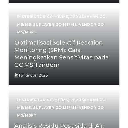
DISTRIBUTOR GC-MS/MS
,
PERUSAHAAN GC-
MS/MS
,
SUPLAYER GC-MS/MS
,
VENDOR GC-
MS/MSPT
Optimalisasi Selektif Reaction
Monitoring (SRM): Cara
Meningkatkan Sensitivitas pada
GC MS Tandem
15 Januari 2026
DISTRIBUTOR GC-MS/MS
,
PERUSAHAAN GC-
MS/MS
,
SUPLAYER GC-MS/MS
,
VENDOR GC-
MS/MSPT
Analisis Residu Pestisida di Air: