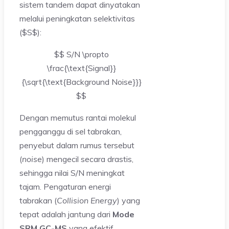
sistem tandem dapat dinyatakan
melalui peningkatan selektivitas
($S$):
$$ S/N \propto
\frac{\text{Signal}}
{\sqrt{\text{Background Noise}}}
$$
Dengan memutus rantai molekul
pengganggu di sel tabrakan,
penyebut dalam rumus tersebut
(
noise
) mengecil secara drastis,
sehingga nilai S/N meningkat
tajam. Pengaturan energi
tabrakan (
Collision Energy
) yang
tepat adalah jantung dari
Mode
SRM GC-MS
yang efektif.