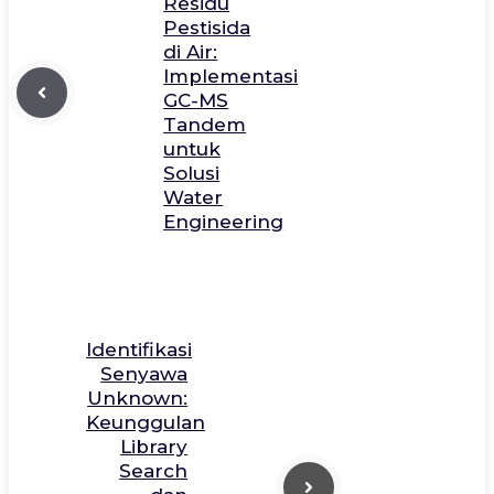
Residu
Pestisida
di Air:
Implementasi
GC-MS
Tandem
untuk
Solusi
Water
Engineering
Identifikasi
Senyawa
Unknown:
Keunggulan
Library
Search