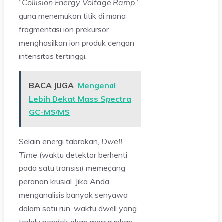
“
Collision Energy Voltage Ramp
”
guna menemukan titik di mana
fragmentasi ion prekursor
menghasilkan ion produk dengan
intensitas tertinggi.
BACA JUGA
Mengenal
Lebih Dekat Mass Spectra
GC-MS/MS
Selain energi tabrakan,
Dwell
Time
(waktu detektor berhenti
pada satu transisi) memegang
peranan krusial. Jika Anda
menganalisis banyak senyawa
dalam satu run, waktu dwell yang
terlalu pendek akan menurunkan