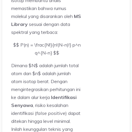
isotop membantu analis
memastikan bahwa rumus
molekul yang disarankan oleh
MS
Library
sesuai dengan data
spektral yang terbaca:
$$ P(n) = \frac{N!}{n!(N-n)!} p^n
q^{N-n} $$
Dimana $N$ adalah jumlah total
atom dan $n$ adalah jumlah
atom isotop berat. Dengan
mengintegrasikan perhitungan ini
ke dalam alur kerja
Identifikasi
Senyawa
, risiko kesalahan
identifikasi (
false positive
) dapat
ditekan hingga level minimal.
Inilah keunggulan teknis yang