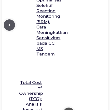
Selektif
Reaction
Monitoring
(SRM):
Cara
Meningkatkan
Sensitivitas
pada GC
MS
Tandem
Total Cost
of
Ownership
(TCO):
Analisis
Investasi