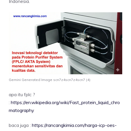
Indonesia.
Gemini Generated Image scn7z4scn7z4scn7 (4)
apa itu fplc ?
:
https://en.wikipedia.org/wiki/Fast_protein_liquid_chro
matography
baca juga :
https://rancangkimia.com/harga-icp-oes-