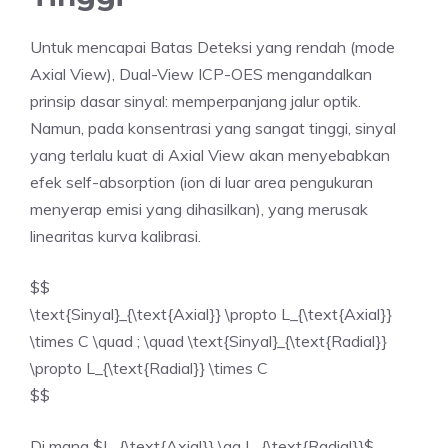
Untuk mencapai Batas Deteksi yang rendah (mode
Axial View), Dual-View ICP-OES mengandalkan
prinsip dasar sinyal: memperpanjang jalur optik.
Namun, pada konsentrasi yang sangat tinggi, sinyal
yang terlalu kuat di Axial View akan menyebabkan
efek self-absorption (ion di luar area pengukuran
menyerap emisi yang dihasilkan), yang merusak
linearitas kurva kalibrasi.
$$
\text{Sinyal}_{\text{Axial}} \propto L_{\text{Axial}}
\times C \quad ; \quad \text{Sinyal}_{\text{Radial}}
\propto L_{\text{Radial}} \times C
$$
Di mana $L_{\text{Axial}} \gg L_{\text{Radial}}$.