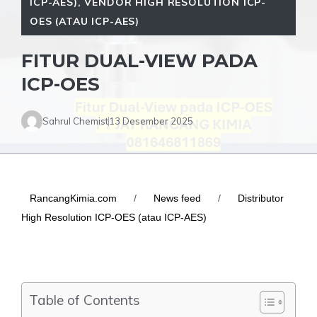
ICP-AES)
,
VENDOR HIGH RESOLUTION ICP-
OES (ATAU ICP-AES)
FITUR DUAL-VIEW PADA
ICP-OES
Sahrul Chemist
13 Desember 2025
RancangKimia.com
/
News feed
/
Distributor
High Resolution ICP-OES (atau ICP-AES)
Table of Contents