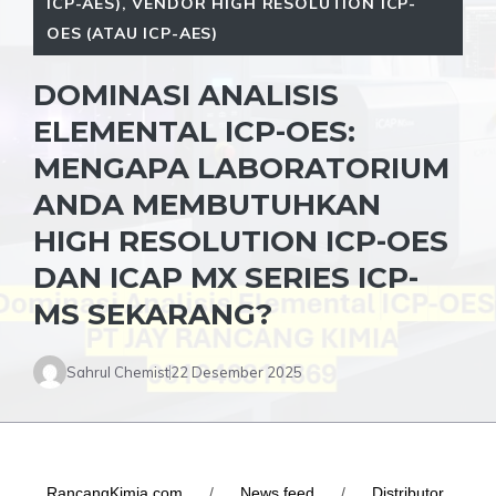
ICP-AES)
,
VENDOR HIGH RESOLUTION ICP-
OES (ATAU ICP-AES)
DOMINASI ANALISIS
ELEMENTAL ICP-OES:
MENGAPA LABORATORIUM
ANDA MEMBUTUHKAN
HIGH RESOLUTION ICP-OES
DAN ICAP MX SERIES ICP-
MS SEKARANG?
Sahrul Chemist
22 Desember 2025
RancangKimia.com
/
News feed
/
Distributor