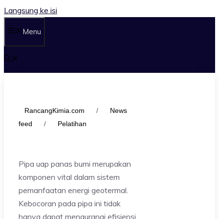
Langsung ke isi
Menu
RancangKimia.com
/
News
feed
/
Pelatihan
Pipa uap panas bumi merupakan
komponen vital dalam sistem
pemanfaatan energi geotermal.
Kebocoran pada pipa ini tidak
hanya dapat mengurangi efisiensi