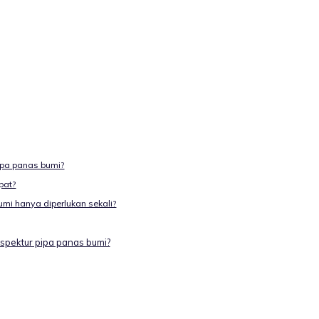
pipa panas bumi?
pat?
umi hanya diperlukan sekali?
inspektur pipa panas bumi?