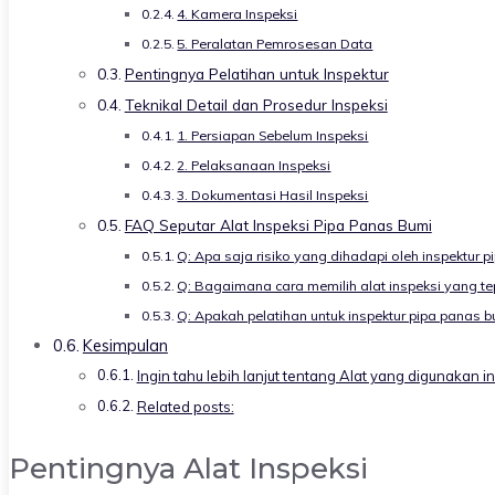
4. Kamera Inspeksi
5. Peralatan Pemrosesan Data
Pentingnya Pelatihan untuk Inspektur
Teknikal Detail dan Prosedur Inspeksi
1. Persiapan Sebelum Inspeksi
2. Pelaksanaan Inspeksi
3. Dokumentasi Hasil Inspeksi
FAQ Seputar Alat Inspeksi Pipa Panas Bumi
Q: Apa saja risiko yang dihadapi oleh inspektur 
Q: Bagaimana cara memilih alat inspeksi yang te
Q: Apakah pelatihan untuk inspektur pipa panas b
Kesimpulan
Ingin tahu lebih lanjut tentang Alat yang digunakan 
Related posts:
Pentingnya Alat Inspeksi