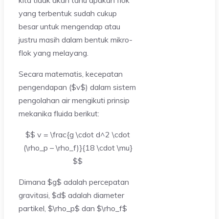
yang terbentuk sudah cukup
besar untuk mengendap atau
justru masih dalam bentuk mikro-
flok yang melayang.
Secara matematis, kecepatan
pengendapan ($v$) dalam sistem
pengolahan air mengikuti prinsip
mekanika fluida berikut:
$$ v = \frac{g \cdot d^2 \cdot
(\rho_p – \rho_f)}{18 \cdot \mu}
$$
Dimana $g$ adalah percepatan
gravitasi, $d$ adalah diameter
partikel, $\rho_p$ dan $\rho_f$