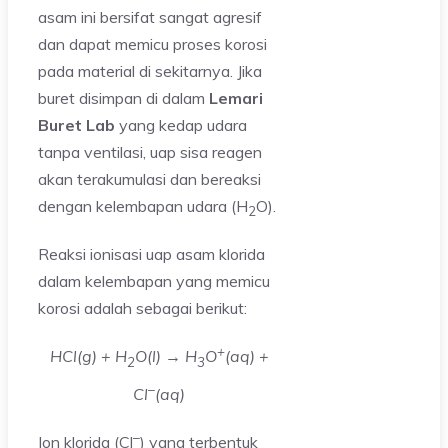
asam ini bersifat sangat agresif
dan dapat memicu proses korosi
pada material di sekitarnya. Jika
buret disimpan di dalam
Lemari
Buret Lab
yang kedap udara
tanpa ventilasi, uap sisa reagen
akan terakumulasi dan bereaksi
dengan kelembapan udara (H
O).
2
Reaksi ionisasi uap asam klorida
dalam kelembapan yang memicu
korosi adalah sebagai berikut:
+
HCl(g) + H
O(l) → H
O
(aq) +
2
3
–
Cl
(aq)
–
Ion klorida (Cl
) yang terbentuk