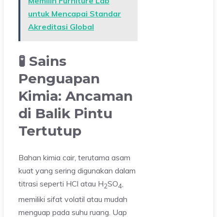
Memilih Furniture Lab
untuk Mencapai Standar
Akreditasi Global
🧪 Sains
Penguapan
Kimia: Ancaman
di Balik Pintu
Tertutup
Bahan kimia cair, terutama asam
kuat yang sering digunakan dalam
titrasi seperti HCl atau H
SO
,
2
4
memiliki sifat volatil atau mudah
menguap pada suhu ruang. Uap