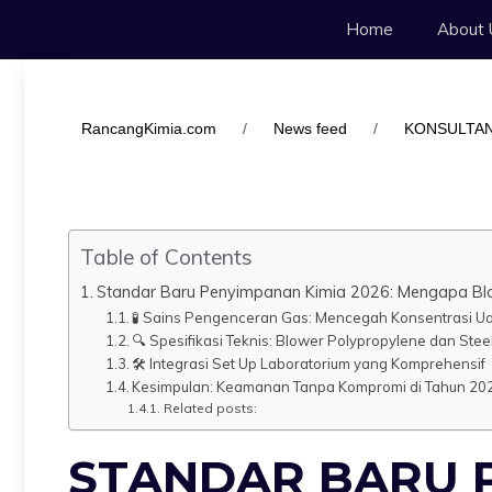
Langsung
Home
About 
ke
isi
RancangKimia.com
/
News feed
/
KONSULTAN
Table of Contents
Standar Baru Penyimpanan Kimia 2026: Mengapa Blowe
🧪 Sains Pengenceran Gas: Mencegah Konsentrasi 
🔍 Spesifikasi Teknis: Blower Polypropylene dan Stee
🛠️ Integrasi Set Up Laboratorium yang Komprehensif
Kesimpulan: Keamanan Tanpa Kompromi di Tahun 20
Related posts:
STANDAR BARU 