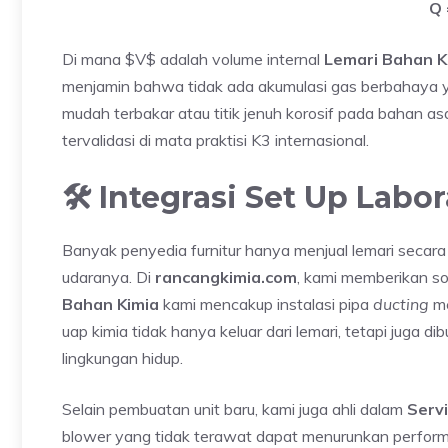
Q 
Di mana $V$ adalah volume internal
Lemari Bahan K
menjamin bahwa tidak ada akumulasi gas berbahaya ya
mudah terbakar atau titik jenuh korosif pada bahan as
tervalidasi di mata praktisi K3 internasional.
🛠️ Integrasi Set Up La
Banyak penyedia furnitur hanya menjual lemari secar
udaranya. Di
rancangkimia.com
, kami memberikan so
Bahan Kimia
kami mencakup instalasi pipa
ducting
me
uap kimia tidak hanya keluar dari lemari, tetapi juga d
lingkungan hidup.
Selain pembuatan unit baru, kami juga ahli dalam
Serv
blower yang tidak terawat dapat menurunkan perform