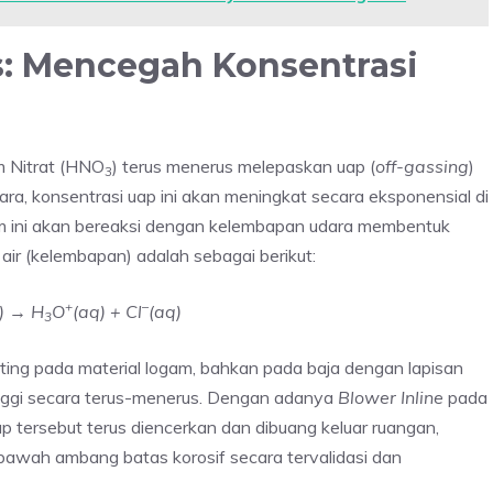
s: Mencegah Konsentrasi
am Nitrat (HNO
) terus menerus melepaskan uap (
off-gassing
)
3
ara, konsentrasi uap ini akan meningkat secara eksponensial di
am ini akan bereaksi dengan kelembapan udara membentuk
 air (kelembapan) adalah sebagai berikut:
+
–
l) → H
O
(aq) + Cl
(aq)
3
tting pada material logam, bahkan pada baja dengan lapisan
tinggi secara terus-menerus. Dengan adanya
Blower Inline
pada
ap tersebut terus diencerkan dan dibuang keluar ruangan,
 bawah ambang batas korosif secara tervalidasi dan