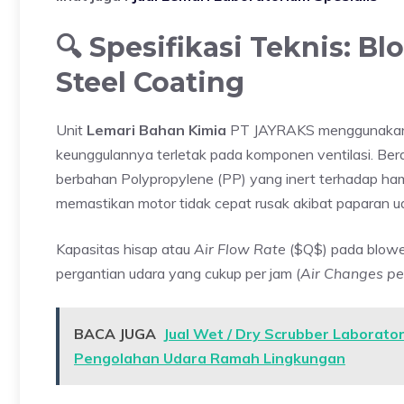
🔍 Spesifikasi Teknis: B
Steel Coating
Unit
Lemari Bahan Kimia
PT JAYRAKS menggunakan m
keunggulannya terletak pada komponen ventilasi. Ber
berbahan Polypropylene (PP) yang inert terhadap hamp
memastikan motor tidak cepat rusak akibat paparan uap
Kapasitas hisap atau
Air Flow Rate
($Q$) pada blower
pergantian udara yang cukup per jam (
Air Changes pe
BACA JUGA
Jual Wet / Dry Scrubber Laborator
Pengolahan Udara Ramah Lingkungan