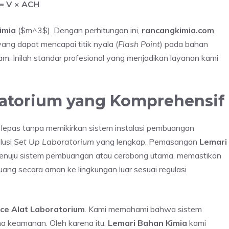
= V × ACH
imia
($m^3$). Dengan perhitungan ini,
rancangkimia.com
ng dapat mencapai titik nyala (
Flash Point
) pada bahan
am. Inilah standar profesional yang menjadikan layanan kami
boratorium yang Komprehensif
a lepas tanpa memikirkan sistem instalasi pembuangan
lusi
Set Up Laboratorium
yang lengkap. Pemasangan
Lemari
nuju sistem pembuangan atau cerobong utama, memastikan
ibuang secara aman ke lingkungan luar sesuai regulasi
ice Alat Laboratorium
. Kami memahami bahwa sistem
a keamanan. Oleh karena itu,
Lemari Bahan Kimia
kami