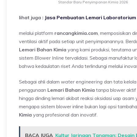
Standar Baru Penyimpanan Kimia 2026
lihat juga :
Jasa Pembuatan Lemari Laboratorium 
melalui platform
rancangkimia.com
, memposisikan di
ventilasi aktif pada setiap unit penyimpanannya. Ber
Lemari Bahan Kimia
yang kami produksi, terutama un
sistem
Blower Inline
tervalidasi. Sebagai manufaktur 
bahwa kedaulatan riset Anda terlindungi melalui inovasi
Sebagai ahli dalam
water engineering
dan tata kelola
penggunaan
Lemari Bahan Kimia
tanpa blower aktif 
hingga dinding lemari akibat reaksi oksidasi uap asam 
mengapa sistem blower inline bukan lagi opsi tambaha
Kimia
yang profesional dan inovatif.
BACA JUGA
Kultur Jaringan Tanaman: Desain