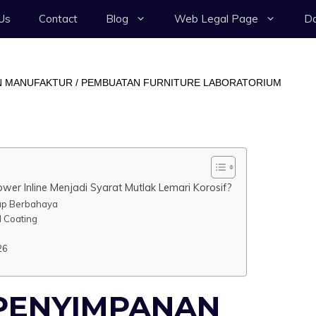
Us
Contact
Blog
Web Legal Page
Da
 MANUFAKTUR / PEMBUATAN FURNITURE LABORATORIUM
r Inline Menjadi Syarat Mutlak Lemari Korosif?
Uap Berbahaya
l Coating
26
PENYIMPANAN