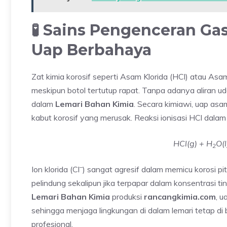
🧪 Sains Pengenceran Ga
Uap Berbahaya
Zat kimia korosif seperti Asam Klorida (HCl) atau As
meskipun botol tertutup rapat. Tanpa adanya aliran ud
dalam
Lemari Bahan Kimia
. Secara kimiawi, uap as
kabut korosif yang merusak. Reaksi ionisasi HCl dalam
HCl(g) + H
O(
2
–
Ion klorida (Cl
) sangat agresif dalam memicu korosi pi
pelindung sekalipun jika terpapar dalam konsentrasi 
Lemari Bahan Kimia
produksi
rancangkimia.com
, u
sehingga menjaga lingkungan di dalam lemari tetap di
profesional.