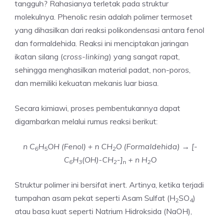
tangguh? Rahasianya terletak pada struktur
molekulnya. Phenolic resin adalah polimer termoset
yang dihasilkan dari reaksi polikondensasi antara fenol
dan formaldehida. Reaksi ini menciptakan jaringan
ikatan silang (
cross-linking
) yang sangat rapat,
sehingga menghasilkan material padat, non-poros,
dan memiliki kekuatan mekanis luar biasa.
Secara kimiawi, proses pembentukannya dapat
digambarkan melalui rumus reaksi berikut:
n C
H
OH (Fenol) + n CH
O (Formaldehida) → [-
6
5
2
C
H
(OH)-CH
-]
+ n H
O
6
3
2
n
2
Struktur polimer ini bersifat inert. Artinya, ketika terjadi
tumpahan asam pekat seperti Asam Sulfat (H
SO
)
2
4
atau basa kuat seperti Natrium Hidroksida (NaOH),