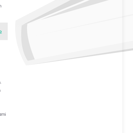
n
b
.
n
ami