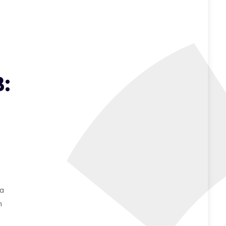
:
na
n