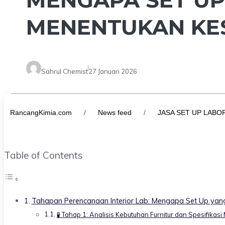
MENENTUKAN KE
Sahrul Chemist
27 Januari 2026
RancangKimia.com
/
News feed
/
JASA SET UP LAB
Table of Contents
Tahapan Perencanaan Interior Lab: Mengapa Set Up ya
🧪 Tahap 1: Analisis Kebutuhan Furnitur dan Spesifikasi 