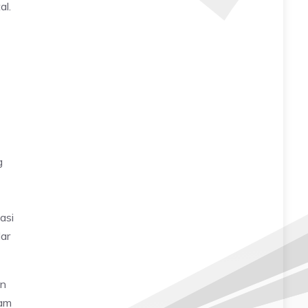
al.
g
asi
ar
an
sam