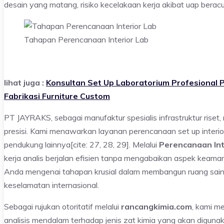
desain yang matang, risiko kecelakaan kerja akibat uap berac
Tahapan Perencanaan Interior Lab
lihat juga :
Konsultan Set Up Laboratorium Profesional
Fabrikasi Furniture Custom
PT JAYRAKS, sebagai manufaktur spesialis infrastruktur ris
presisi. Kami menawarkan layanan perencanaan set up interior 
pendukung lainnya[cite: 27, 28, 29]. Melalui
Perencanaan Int
kerja analis berjalan efisien tanpa mengabaikan aspek keama
Anda mengenai tahapan krusial dalam membangun ruang sains
keselamatan internasional.
Sebagai rujukan otoritatif melalui
rancangkimia.com
, kami 
analisis mendalam terhadap jenis zat kimia yang akan digu