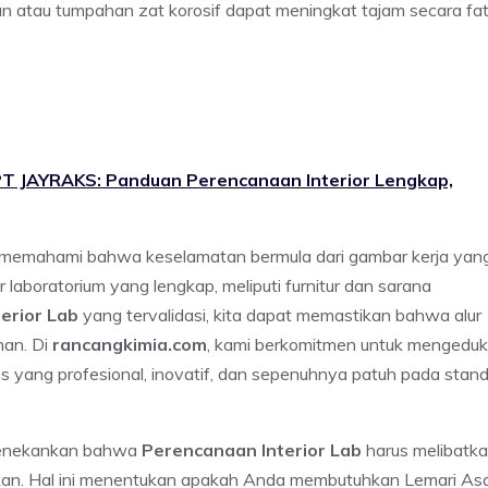
un atau tumpahan zat korosif dapat meningkat tajam secara fat
 PT JAYRAKS: Panduan Perencanaan Interior Lengkap,
et, memahami bahwa keselamatan bermula dari gambar kerja yan
laboratorium yang lengkap, meliputi furnitur dan sarana
erior Lab
yang tervalidasi, kita dapat memastikan bahwa alur
nan. Di
rancangkimia.com
, kami berkomitmen untuk mengeduk
 yang profesional, inovatif, dan sepenuhnya patuh pada stand
menekankan bahwa
Perencanaan Interior Lab
harus melibatk
nakan. Hal ini menentukan apakah Anda membutuhkan Lemari A