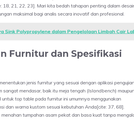
 18, 21, 22, 23]. Mari kita bedah tahapan penting dalam desai
ungan maksimal bagi analis secara inovatif dan profesional.
ya Sink Polypropylene dalam Pengelolaan Limbah Cair La
an Furnitur dan Spesifikasi
enentukan jenis furnitur yang sesuai dengan aplikasi pengujian
 sangat mendasar, baik itu meja tengah (
Islandbench
) maupu
rial untuk top table pada furnitur ini umumnya menggunakan
i dan warna kustom sesuai kebutuhan Anda[cite: 37, 68].
ampu menahan tumpahan asam pekat dan basa kuat tanpa mengal