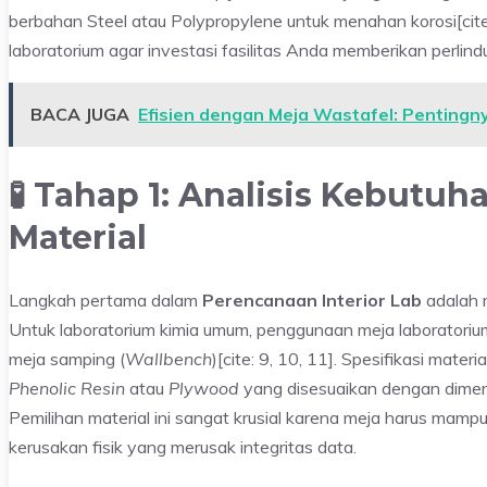
berbahan Steel atau Polypropylene untuk menahan korosi[cite:
laboratorium agar investasi fasilitas Anda memberikan perlind
BACA JUGA
Efisien dengan Meja Wastafel: Pentingn
🧪 Tahap 1: Analisis Kebutuh
Material
Langkah pertama dalam
Perencanaan Interior Lab
adalah m
Untuk laboratorium kimia umum, penggunaan meja laboratorium
meja samping (
Wallbench
)[cite: 9, 10, 11]. Spesifikasi mate
Phenolic Resin
atau
Plywood
yang disesuaikan dengan dimens
Pemilihan material ini sangat krusial karena meja harus m
kerusakan fisik yang merusak integritas data.