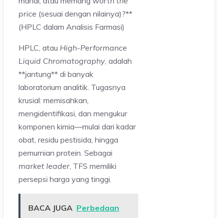
mahal, atau memang
worth the
price
(sesuai dengan nilainya)?**
(HPLC dalam Analisis Farmasi)
HPLC, atau
High-Performance
Liquid Chromatography
, adalah
**jantung** di banyak
laboratorium analitik. Tugasnya
krusial: memisahkan,
mengidentifikasi, dan mengukur
komponen kimia—mulai dari kadar
obat, residu pestisida, hingga
pemurnian protein. Sebagai
market leader
, TFS memiliki
persepsi harga yang tinggi.
BACA JUGA
Perbedaan