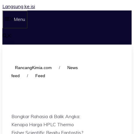
Langsung ke isi
Menu
RancangKimia.com
/
News
feed
/
Feed
Bongkar Rahasia di Balik Angka:
Kenapa Harga HPLC Thermo
Fisher Scientific Begitu Fantastis?