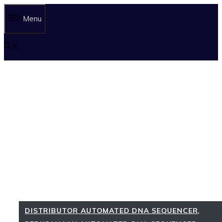
Langsung
Menu
ke
isi
DISTRIBUTOR AUTOMATED DNA SEQUENCER
,