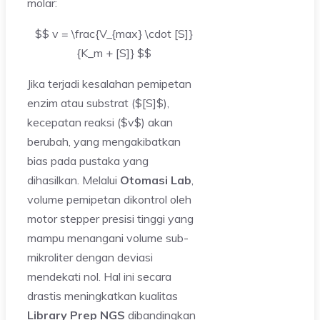
molar:
$$ v = \frac{V_{max} \cdot [S]}
{K_m + [S]} $$
Jika terjadi kesalahan pemipetan
enzim atau substrat ($[S]$),
kecepatan reaksi ($v$) akan
berubah, yang mengakibatkan
bias pada pustaka yang
dihasilkan. Melalui
Otomasi Lab
,
volume pemipetan dikontrol oleh
motor stepper presisi tinggi yang
mampu menangani volume sub-
mikroliter dengan deviasi
mendekati nol. Hal ini secara
drastis meningkatkan kualitas
Library Prep NGS
dibandingkan