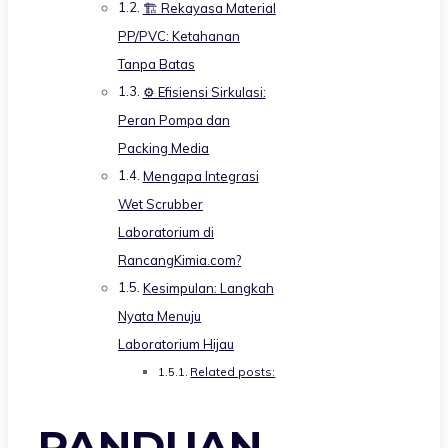
🏗️ Rekayasa Material
PP/PVC: Ketahanan
Tanpa Batas
⚙️ Efisiensi Sirkulasi:
Peran Pompa dan
Packing Media
Mengapa Integrasi
Wet Scrubber
Laboratorium di
RancangKimia.com?
Kesimpulan: Langkah
Nyata Menuju
Laboratorium Hijau
Related posts:
PANDUAN