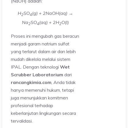
(NaOH) adalah:
H
SO
(g) + 2NaOH(aq) →
2
4
Na
SO
(aq) + 2H
O(l)
2
4
2
Proses ini mengubah gas beracun
menjadi garam natrium sulfat
yang terlarut dalam air dan lebih
mudah dikelola melalui sistem
IPAL. Dengan teknologi
Wet
Scrubber Laboratorium
dari
rancangkimia.com
, Anda tidak
hanya memenuhi hukum, tetapi
juga menunjukkan komitmen
profesional terhadap
keberlanjutan lingkungan secara
tervalidasi.