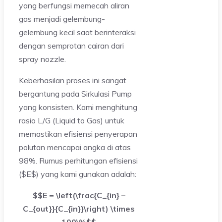
yang berfungsi memecah aliran
gas menjadi gelembung-
gelembung kecil saat berinteraksi
dengan semprotan cairan dari
spray nozzle.
Keberhasilan proses ini sangat
bergantung pada Sirkulasi Pump
yang konsisten. Kami menghitung
rasio L/G (Liquid to Gas) untuk
memastikan efisiensi penyerapan
polutan mencapai angka di atas
98%. Rumus perhitungan efisiensi
($E$) yang kami gunakan adalah:
$$E = \left(\frac{C_{in} –
C_{out}}{C_{in}}\right) \times