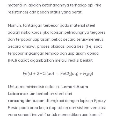
material ini adalah ketahanannya terhadap api (fire
resistance) dan beban statis yang berat.
Namun, tantangan terbesar pada material steel
adalah risiko korosi jika lapisan pelindungnya tergores
dan terpapar uap asam pekat secara terus-menerus.
Secara kimiawi, proses oksidasi pada besi (Fe) saat
terpapar lingkungan lembap dan uap asam klorida
(HCl) dapat digambarkan melalui reaksi berikut:
Fe(s) + 2HCl(aq) → FeCl
(aq) + H
(g)
2
2
Untuk meminimalisir risiko ini,
Lemari Asam
Laboratorium
berbahan steel dari
rancangkimia.com
dilengkapi dengan lapisan
Epoxy
Resin
pada area kerja (top table) dan sistem ventilasi
yang sangat inovatif untuk memastikan uap korosif