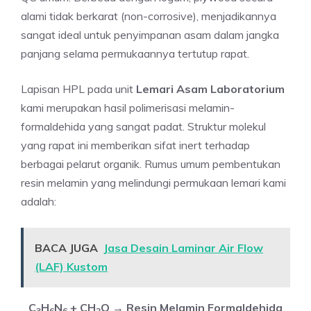
alami tidak berkarat (non-corrosive), menjadikannya
sangat ideal untuk penyimpanan asam dalam jangka
panjang selama permukaannya tertutup rapat.
Lapisan HPL pada unit
Lemari Asam Laboratorium
kami merupakan hasil polimerisasi melamin-
formaldehida yang sangat padat. Struktur molekul
yang rapat ini memberikan sifat inert terhadap
berbagai pelarut organik. Rumus umum pembentukan
resin melamin yang melindungi permukaan lemari kami
adalah:
BACA JUGA
Jasa Desain Laminar Air Flow
(LAF) Kustom
C
H
N
+ CH
O → Resin Melamin Formaldehida
3
6
6
2