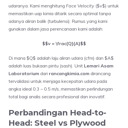
udaranya. Kami menghitung
Face Velocity
($v$) untuk
memastikan uap kimia ditarik secara optimal tanpa
adanya aliran balik (turbulensi). Rumus yang kami
gunakan dalam jasa perencanaan kami adalah:
$$v = \frac{Q}{A}$$
Di mana $Q$ adalah laju aliran udara (cfm) dan $A$
adalah luas bukaan pintu (sash). Unit
Lemari Asam
Laboratorium
dari
rancangkimia.com
dirancang
tervalidasi untuk menjaga kecepatan udara pada
angka ideal 0.3 – 0.5 m/s, memastikan perlindungan
total bagi analis secara profesional dan inovatif.
Perbandingan Head-to-
Head: Steel vs Plywood