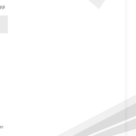
gi.
an