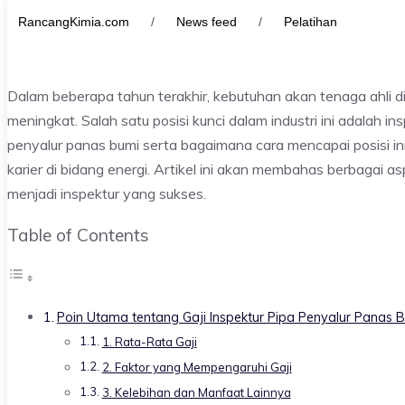
RancangKimia.com
/
News feed
/
Pelatihan
Dalam beberapa tahun terakhir, kebutuhan akan tenaga ahli d
meningkat. Salah satu posisi kunci dalam industri ini adalah i
penyalur panas bumi serta bagaimana cara mencapai posisi in
karier di bidang energi. Artikel ini akan membahas berbagai as
menjadi inspektur yang sukses.
Table of Contents
Poin Utama tentang Gaji Inspektur Pipa Penyalur Panas 
1. Rata-Rata Gaji
2. Faktor yang Mempengaruhi Gaji
3. Kelebihan dan Manfaat Lainnya