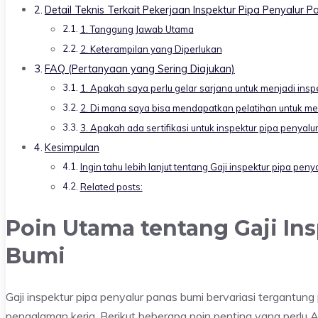
Detail Teknis Terkait Pekerjaan Inspektur Pipa Penyalur 
1. Tanggung Jawab Utama
2. Keterampilan yang Diperlukan
FAQ (Pertanyaan yang Sering Diajukan)
1. Apakah saya perlu gelar sarjana untuk menjadi insp
2. Di mana saya bisa mendapatkan pelatihan untuk men
3. Apakah ada sertifikasi untuk inspektur pipa penyalu
Kesimpulan
Ingin tahu lebih lanjut tentang Gaji inspektur pipa pen
Related posts:
Poin Utama tentang Gaji In
Bumi
Gaji inspektur pipa penyalur panas bumi bervariasi tergantung 
pengalaman kerja. Berikut beberapa poin penting yang perlu A