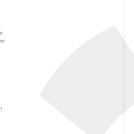
ga
an
h