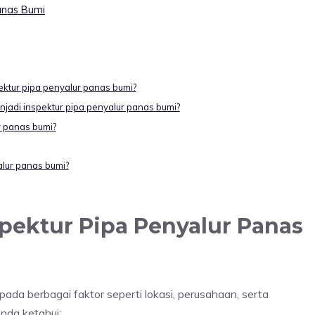
Panas Bumi
ektur pipa penyalur panas bumi?
jadi inspektur pipa penyalur panas bumi?
r panas bumi?
yalur panas bumi?
spektur Pipa Penyalur Panas
pada berbagai faktor seperti lokasi, perusahaan, serta
nda ketahui: