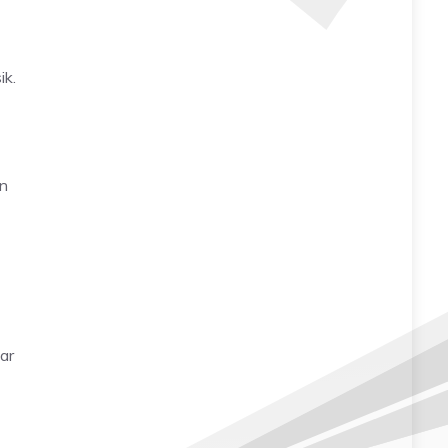
ik.
an
ar