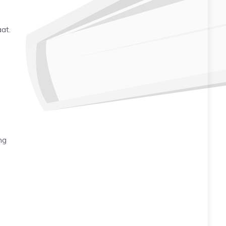
at.
ng