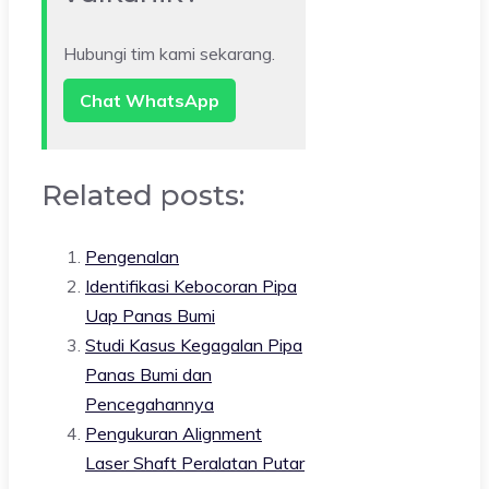
Hubungi tim kami sekarang.
Chat WhatsApp
Related posts:
Pengenalan
Identifikasi Kebocoran Pipa
Uap Panas Bumi
Studi Kasus Kegagalan Pipa
Panas Bumi dan
Pencegahannya
Pengukuran Alignment
Laser Shaft Peralatan Putar