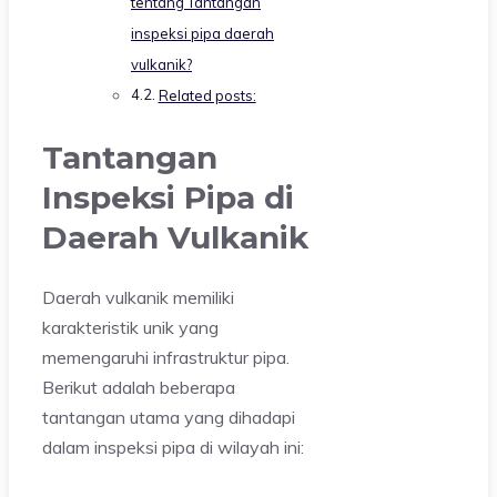
tentang Tantangan
inspeksi pipa daerah
vulkanik?
Related posts:
Tantangan
Inspeksi Pipa di
Daerah Vulkanik
Daerah vulkanik memiliki
karakteristik unik yang
memengaruhi infrastruktur pipa.
Berikut adalah beberapa
tantangan utama yang dihadapi
dalam inspeksi pipa di wilayah ini: