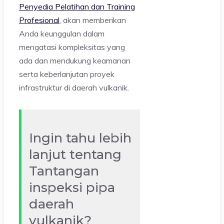
Penyedia Pelatihan dan Training
Profesional
, akan memberikan
Anda keunggulan dalam
mengatasi kompleksitas yang
ada dan mendukung keamanan
serta keberlanjutan proyek
infrastruktur di daerah vulkanik.
Ingin tahu lebih
lanjut tentang
Tantangan
inspeksi pipa
daerah
vulkanik?