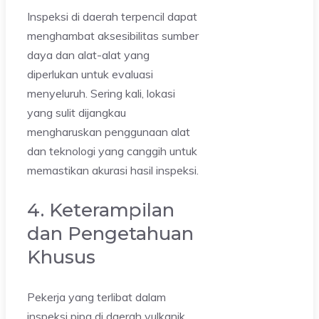
Inspeksi di daerah terpencil dapat
menghambat aksesibilitas sumber
daya dan alat-alat yang
diperlukan untuk evaluasi
menyeluruh. Sering kali, lokasi
yang sulit dijangkau
mengharuskan penggunaan alat
dan teknologi yang canggih untuk
memastikan akurasi hasil inspeksi.
4. Keterampilan
dan Pengetahuan
Khusus
Pekerja yang terlibat dalam
inspeksi pipa di daerah vulkanik