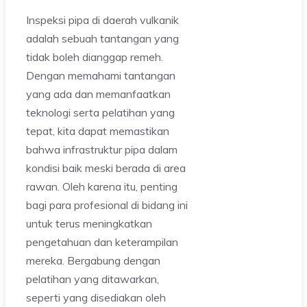
Inspeksi pipa di daerah vulkanik
adalah sebuah tantangan yang
tidak boleh dianggap remeh.
Dengan memahami tantangan
yang ada dan memanfaatkan
teknologi serta pelatihan yang
tepat, kita dapat memastikan
bahwa infrastruktur pipa dalam
kondisi baik meski berada di area
rawan. Oleh karena itu, penting
bagi para profesional di bidang ini
untuk terus meningkatkan
pengetahuan dan keterampilan
mereka. Bergabung dengan
pelatihan yang ditawarkan,
seperti yang disediakan oleh