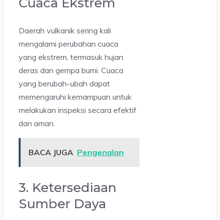
Cuaca Ekstrem
Daerah vulkanik sering kali
mengalami perubahan cuaca
yang ekstrem, termasuk hujan
deras dan gempa bumi. Cuaca
yang berubah-ubah dapat
memengaruhi kemampuan untuk
melakukan inspeksi secara efektif
dan aman.
BACA JUGA
Pengenalan
3. Ketersediaan
Sumber Daya