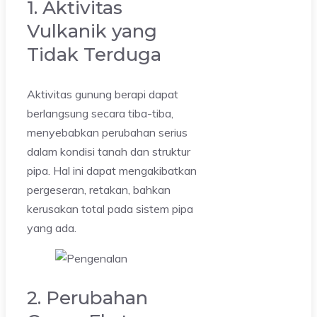
1. Aktivitas
Vulkanik yang
Tidak Terduga
Aktivitas gunung berapi dapat
berlangsung secara tiba-tiba,
menyebabkan perubahan serius
dalam kondisi tanah dan struktur
pipa. Hal ini dapat mengakibatkan
pergeseran, retakan, bahkan
kerusakan total pada sistem pipa
yang ada.
2. Perubahan