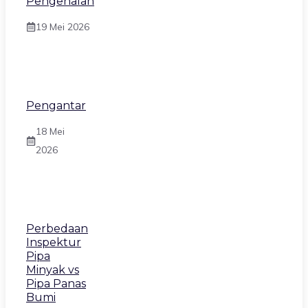
Pengenalan
19 Mei 2026
Pengantar
18 Mei
2026
Perbedaan
Inspektur
Pipa
Minyak vs
Pipa Panas
Bumi