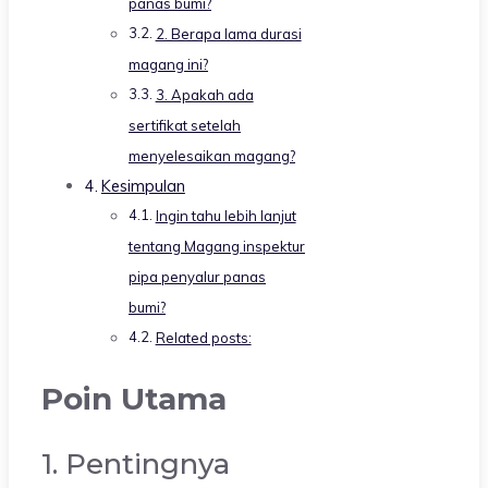
panas bumi?
2. Berapa lama durasi
magang ini?
3. Apakah ada
sertifikat setelah
menyelesaikan magang?
Kesimpulan
Ingin tahu lebih lanjut
tentang Magang inspektur
pipa penyalur panas
bumi?
Related posts:
Poin Utama
1. Pentingnya